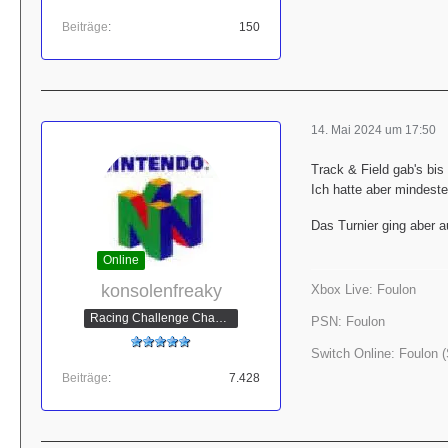
Beiträge
150
14. Mai 2024 um 17:50
Track & Field gab's bis
Ich hatte aber mindest
Das Turnier ging aber 
Online
konsolenfreaky
Xbox Live: Foulon
Racing Challenge Champion
PSN: Foulon
Switch Online: Foulon
Beiträge
7.428