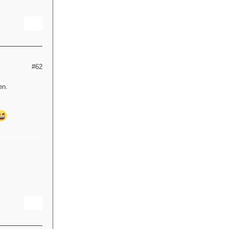
#62
en.