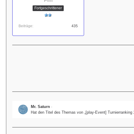
Fiffi
Fortgeschrittener
Beiträge
435
Mr. Saturn
24. Mai 2026 um 14:40
Hat den Titel des Themas von „[play-Event] Turnierranking 