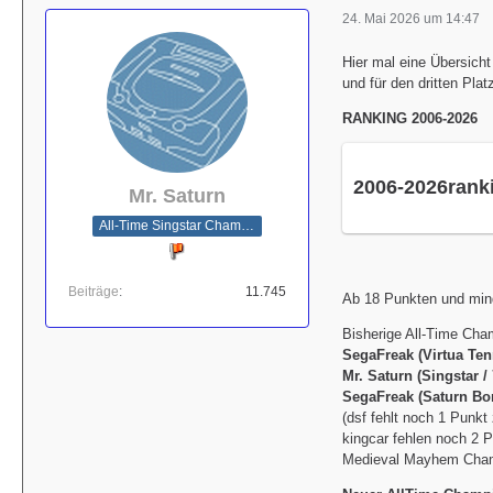
24. Mai 2026 um 14:47
Hier mal eine Übersicht
und für den dritten Pla
RANKING 2006-2026
2006-2026rank
Mr. Saturn
All-Time Singstar Champion
Beiträge
11.745
Ab 18 Punkten und min
Bisherige All-Time Cha
SegaFreak (Virtua Tenn
Mr. Saturn (Singstar / 
SegaFreak (Saturn Bom
(dsf fehlt noch 1 Punk
kingcar fehlen noch 2 
Medieval Mayhem Cha