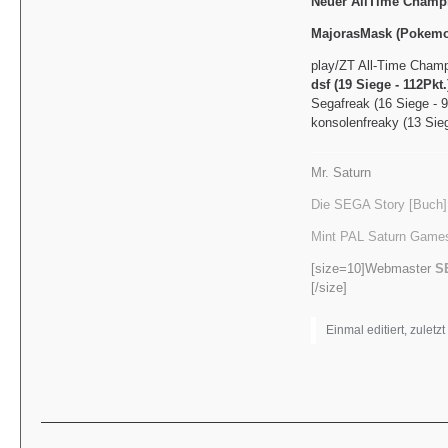
Neuer AllTime Champi
MajorasMask (Pokemon
play/ZT All-Time Champ
dsf (19 Siege - 112Pkt.
Segafreak (16 Siege - 9
konsolenfreaky (13 Sieg
Mr. Saturn
Die SEGA Story [Buch]
Mint PAL Saturn Games
[size=10]Webmaster
S
[/size]
Einmal editiert, zuletz