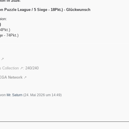
on in 2026:
 Puzzle League / 5 Siege - 18Pkt.) - Glückwunsch
ion:
)
4Pkt.)
e - 74Pkt.)
 Collection
: 240/240
EGA Network
t von
Mr. Saturn
(
24. Mai 2026 um 14:49
)