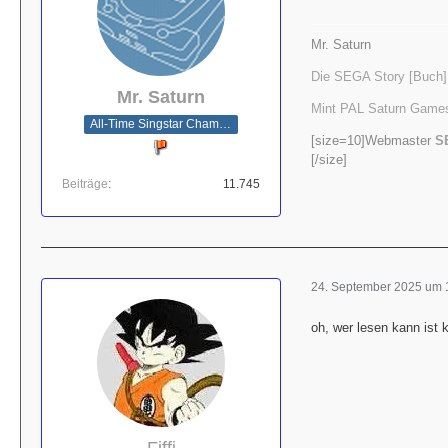
Mr. Saturn
Die SEGA Story [Buch]
Mr. Saturn
Mint PAL Saturn Games
All-Time Singstar Champion
[size=10]Webmaster
S
[/size]
Beiträge
11.745
24. September 2025 um 
oh, wer lesen kann ist 