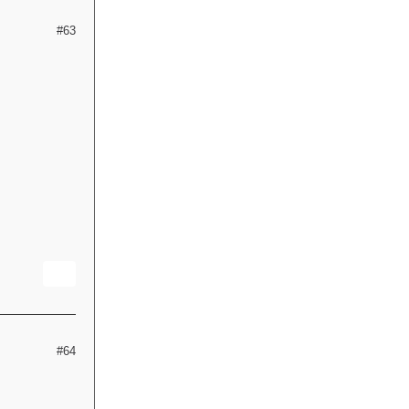
#63
#64