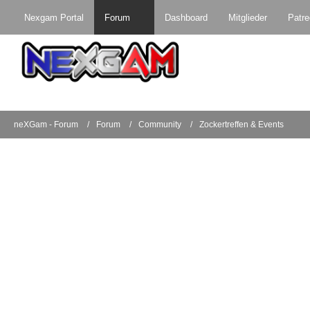
Nexgam Portal
Forum
Dashboard
Mitglieder
Patr
neXGam - Forum
Forum
Community
Zockertreffen & Events