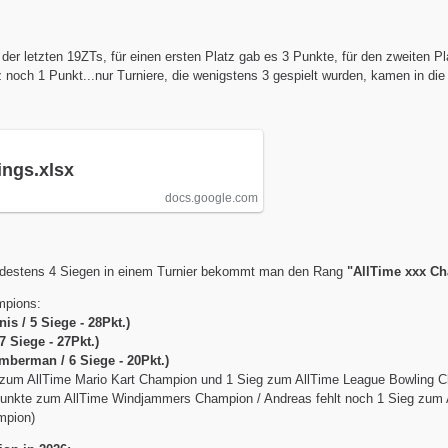
 der letzten 19ZTs, für einen ersten Platz gab es 3 Punkte, für den zweiten P
tz noch 1 Punkt...nur Turniere, die wenigstens 3 gespielt wurden, kamen in di
ings.xlsx
docs.google.com
destens 4 Siegen in einem Turnier bekommt man den Rang
"AllTime xxx C
mpions:
is / 5 Siege - 28Pkt.)
7 Siege - 27Pkt.)
berman / 6 Siege - 20Pkt.)
t zum AllTime Mario Kart Champion und 1 Sieg zum AllTime League Bowling 
Punkte zum AllTime Windjammers Champion / Andreas fehlt noch 1 Sieg zum 
mpion)