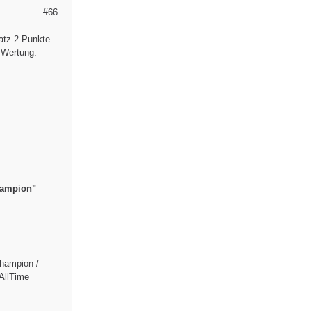
#66
latz 2 Punkte
e Wertung:
hampion"
Champion /
AllTime