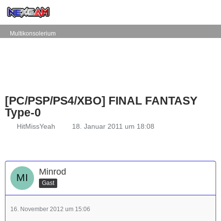
Multikonsolerium
[PC/PSP/PS4/XBO] FINAL FANTASY
Type-0
HitMissYeah
18. Januar 2011 um 18:08
Minrod
Gast
16. November 2012 um 15:06