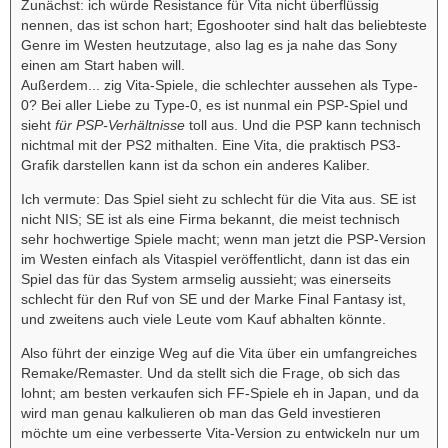
Zunächst: ich würde Resistance für Vita nicht überflüssig
nennen, das ist schon hart; Egoshooter sind halt das beliebteste
Genre im Westen heutzutage, also lag es ja nahe das Sony
einen am Start haben will.
Außerdem... zig Vita-Spiele, die schlechter aussehen als Type-
0? Bei aller Liebe zu Type-0, es ist nunmal ein PSP-Spiel und
sieht
für PSP-Verhältnisse
toll aus. Und die PSP kann technisch
nichtmal mit der PS2 mithalten. Eine Vita, die praktisch PS3-
Grafik darstellen kann ist da schon ein anderes Kaliber.
Ich vermute: Das Spiel sieht zu schlecht für die Vita aus. SE ist
nicht NIS; SE ist als eine Firma bekannt, die meist technisch
sehr hochwertige Spiele macht; wenn man jetzt die PSP-Version
im Westen einfach als Vitaspiel veröffentlicht, dann ist das ein
Spiel das für das System armselig aussieht; was einerseits
schlecht für den Ruf von SE und der Marke Final Fantasy ist,
und zweitens auch viele Leute vom Kauf abhalten könnte.
Also führt der einzige Weg auf die Vita über ein umfangreiches
Remake/Remaster. Und da stellt sich die Frage, ob sich das
lohnt; am besten verkaufen sich FF-Spiele eh in Japan, und da
wird man genau kalkulieren ob man das Geld investieren
möchte um eine verbesserte Vita-Version zu entwickeln nur um