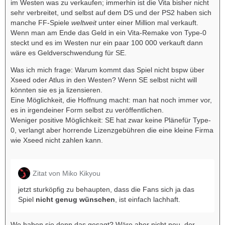
im Westen was zu verkaufen; immerhin ist die Vita bisher nicht
sehr verbreitet, und selbst auf dem DS und der PS2 haben sich
manche FF-Spiele
weltweit
unter einer Million mal verkauft.
Wenn man am Ende das Geld in ein Vita-Remake von Type-0
steckt und es im Westen nur ein paar 100 000 verkauft dann
wäre es Geldverschwendung für SE.
Was ich mich frage: Warum kommt das Spiel nicht bspw über
Xseed oder Atlus in den Westen? Wenn SE selbst nicht will
könnten sie es ja lizensieren.
Eine Möglichkeit, die Hoffnung macht: man hat noch immer vor,
es in irgendeiner Form selbst zu veröffentlichen.
Weniger positive Möglichkeit: SE hat zwar keine Plänefür Type-
0, verlangt aber horrende Lizenzgebühren die eine kleine Firma
wie Xseed nicht zahlen kann.
Zitat von Miko Kikyou
jetzt sturköpfig zu behaupten, dass die Fans sich ja das
Spiel
nicht genug wünschen
, ist einfach lachhaft.
Wo haben sie denn das gesagt? Wäre aber nicht neu, der