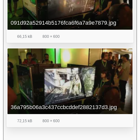
091d92a52914b5176fca6f6a7a9e7879.jpg
66,15 kB
800 × 600
36a795b06a3c437ccbcddef2882137d3.jpg
72,15 kB
800 × 600