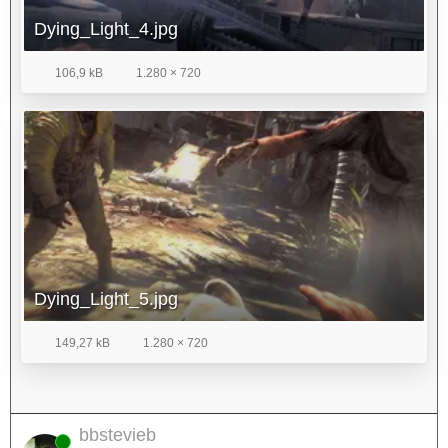
Dying_Light_4.jpg
106,9 kB
1.280 × 720
Dying_Light_5.jpg
149,27 kB
1.280 × 720
bbstevieb
Online