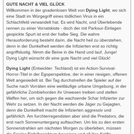
GUTE NACHT & VIEL GLÜCK
Willkommen in der gnadenlosen Welt von
Dying Light
, wo sich
eine Stadt im Würgegriff eines tödlichen Virus in ein
Schlachtfeld verwandelt hat. Es wird Nacht, und Überlebende
rennen zu einer Vorratskiste - doch der mit Parkour-Einlagen
gespickte Spurt ist erst der halbe Sieg. Die wahre
Herausforderung besteht darin, die Nacht heil zu überstehen,
denn in der Dunkelheit werden die Infizierten erst so richtig
angriffslustig. Nimm die Beine in die Hand und lauf, Junge!
Dying Light wünscht dir eine gute Nacht und viel Glück!
Dying Light
(Entwickler: Techland) ist ein Action-Survival-
Horror-Titel in der Egoperspektive, der in einer riesigen, offenen
Welt angesiedelt ist. Bei Tag durchstreifen die Spieler auf der
Suche nach Vorräten eine weitläufige urbane Umgebung, in der
gefährliche Zombiehorden ihr Unwesen treiben und stellen
Waffen her, um sich gegen die wachsende Schar Infizierter zur
Wehr zu setzen. In der Nacht werden die Jäger zu Gejagten,
denn die Dunkelheit macht die Infizierten aggressiv und
gefährlich. Am furchterregendsten aber sind die Predators, die
erst nach Sonnenuntergang auftauchen. Um bis zu den ersten
Sonnenstrahlen am nächsten Morgen zu überleben, müssen
die Spieler Einfallsreichtum beweisen und all ihre Kräfte