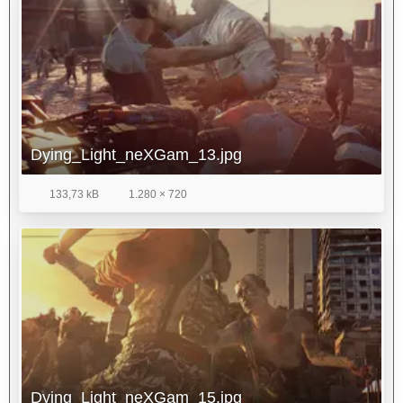
Dying_Light_neXGam_13.jpg
133,73 kB
1.280 × 720
Dying_Light_neXGam_15.jpg