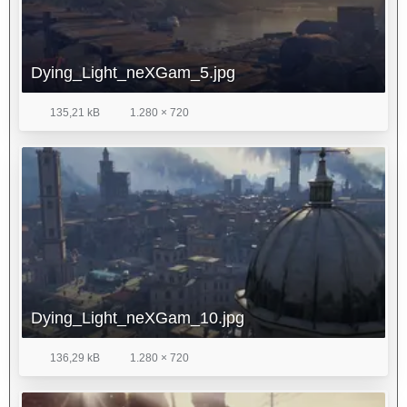
Dying_Light_neXGam_5.jpg
135,21 kB
1.280 × 720
Dying_Light_neXGam_10.jpg
136,29 kB
1.280 × 720