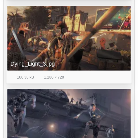
Dying_Light_3.jpg
166,38 kB
1.280 × 720