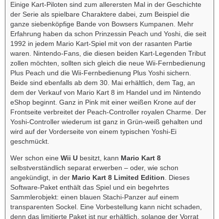
Einige Kart-Piloten sind zum allerersten Mal in der Geschichte
der Serie als spielbare Charaktere dabei, zum Beispiel die
ganze siebenköpfige Bande von Bowsers Kumpanen. Mehr
Erfahrung haben da schon Prinzessin Peach und Yoshi, die seit
1992 in jedem Mario Kart-Spiel mit von der rasanten Partie
waren. Nintendo-Fans, die diesen beiden Kart-Legenden Tribut
zollen möchten, sollten sich gleich die neue Wii-Fernbedienung
Plus Peach und die Wii-Fernbedienung Plus Yoshi sichern.
Beide sind ebenfalls ab dem 30. Mai erhältlich, dem Tag, an
dem der Verkauf von Mario Kart 8 im Handel und im Nintendo
eShop beginnt. Ganz in Pink mit einer weißen Krone auf der
Frontseite verbreitet der Peach-Controller royalen Charme. Der
Yoshi-Controller wiederum ist ganz in Grün-weiß gehalten und
wird auf der Vorderseite von einem typischen Yoshi-Ei
geschmückt.
Wer schon eine
Wii U
besitzt, kann
Mario Kart 8
selbstverständlich separat erwerben – oder, wie schon
angekündigt, in der
Mario Kart 8 Limited Edition
. Dieses
Software-Paket enthält das Spiel und ein begehrtes
Sammlerobjekt: einen blauen Stachi-Panzer auf einem
transparenten Sockel. Eine Vorbestellung kann nicht schaden,
denn das limitierte Paket ist nur erhältlich, solange der Vorrat