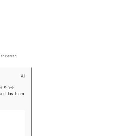
ller Beitrag
#1
nf Stück
 und das Team