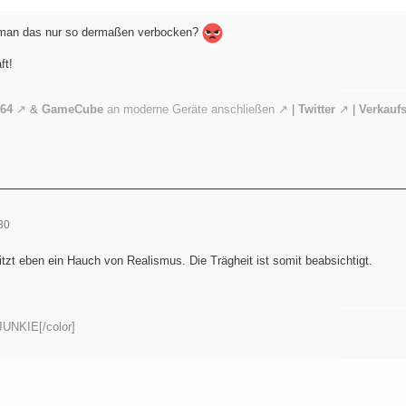
 man das nur so dermaßen verbocken?
ft!
64
&
GameCube
an moderne Geräte anschließen
|
Twitter
|
Verkauf
30
zt eben ein Hauch von Realismus. Die Trägheit ist somit beabsichtigt.
UNKIE[/color]