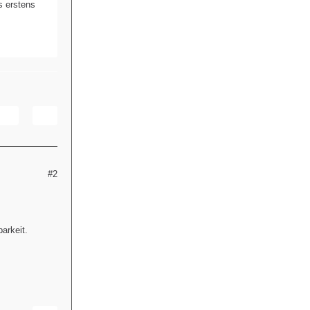
s erstens
#2
arkeit.