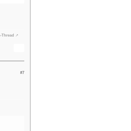
s-Thread
#7