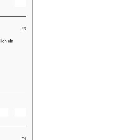
#3
lich ein
#4