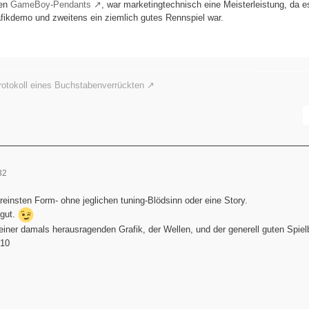
ten
GameBoy-Pendants
, war marketingtechnisch eine Meisterleistung, da e
afikdemo und zweitens ein ziemlich gutes Rennspiel war.
otokoll eines Buchstabenverrückten
32
 reinsten Form- ohne jeglichen tuning-Blödsinn oder eine Story.
 gut.
iner damals herausragenden Grafik, der Wellen, und der generell guten Spielb
10