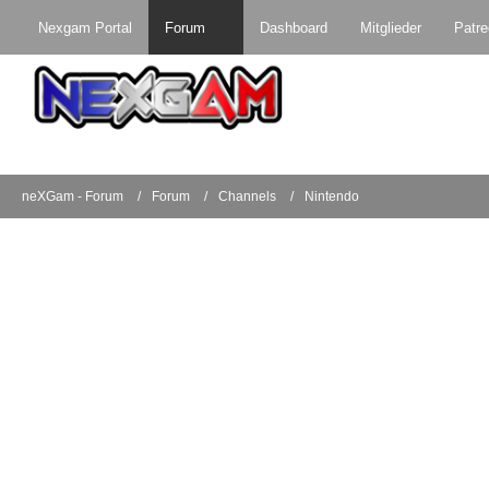
Nexgam Portal
Forum
Dashboard
Mitglieder
Patr
neXGam - Forum
Forum
Channels
Nintendo