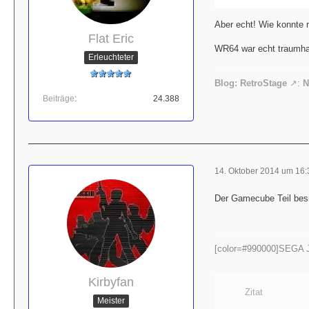
Aber echt! Wie konnte
Flat Eric
WR64 war echt traumha
Erleuchteter
Blog: RetroStage
:
N
Beiträge
24.388
14. Oktober 2014 um 16:
Der Gamecube Teil besit
[color=#990000]SEGA J
Kirbyfan
Zitat
Meister