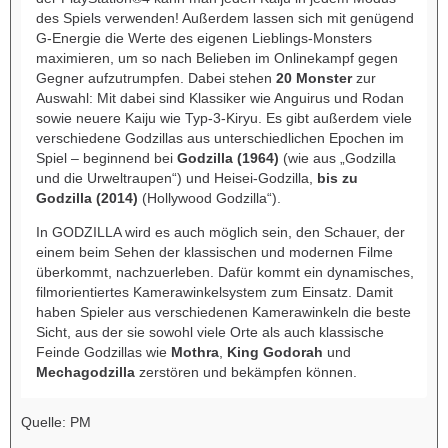
des Spiels verwenden! Außerdem lassen sich mit genügend
G-Energie die Werte des eigenen Lieblings-Monsters
maximieren, um so nach Belieben im Onlinekampf gegen
Gegner aufzutrumpfen. Dabei stehen
20 Monster
zur
Auswahl: Mit dabei sind Klassiker wie Anguirus und Rodan
sowie neuere Kaiju wie Typ-3-Kiryu. Es gibt außerdem viele
verschiedene Godzillas aus unterschiedlichen Epochen im
Spiel – beginnend bei
Godzilla (1964)
(wie aus „Godzilla
und die Urweltraupen“) und Heisei-Godzilla,
bis zu
Godzilla (2014)
(Hollywood Godzilla“).
In GODZILLA wird es auch möglich sein, den Schauer, der
einem beim Sehen der klassischen und modernen Filme
überkommt, nachzuerleben. Dafür kommt ein dynamisches,
filmorientiertes Kamerawinkelsystem zum Einsatz. Damit
haben Spieler aus verschiedenen Kamerawinkeln die beste
Sicht, aus der sie sowohl viele Orte als auch klassische
Feinde Godzillas wie
Mothra
,
King Godorah
und
Mechagodzilla
zerstören und bekämpfen können.
Quelle: PM