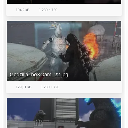
104,2 kB
1.280 × 720
Godzilla_neXGam_22.jpg
129,01 kB
1.280 × 720