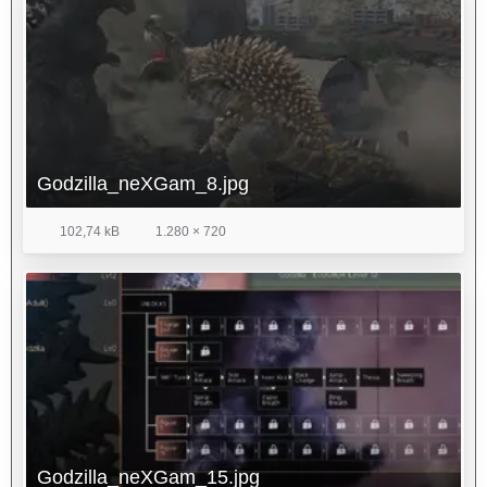
Godzilla_neXGam_8.jpg
102,74 kB
1.280 × 720
Godzilla_neXGam_15.jpg