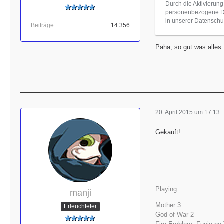
Durch die Aktivierung
personenbezogene Dat
in unserer Datenschut
Beiträge
14.356
Paha, so gut was alles
20. April 2015 um 17:13
Gekauft!
Playing:
manji
Mother 3
Erleuchteter
God of War 2