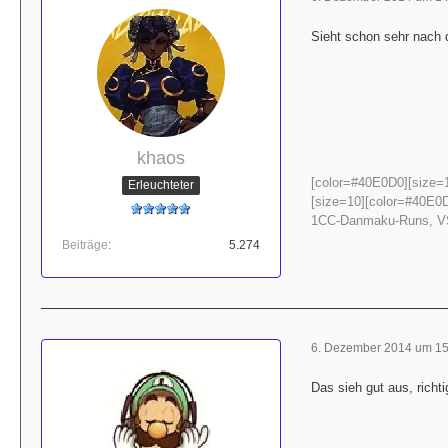
Sieht schon sehr nach d
khaos
[color=#40E0D0][size=10
Erleuchteter
[size=10][color=#40E0D0
1CC-Danmaku-Runs, VS-Fi
Beiträge
5.274
6. Dezember 2014 um 15
Das sieh gut aus, richt