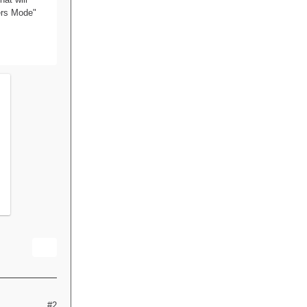
ters Mode"
#2