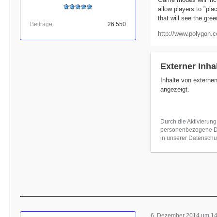
allow players to "pla
that will see the gr
Beiträge
26.550
http://www.polygon.
Externer Inha
Inhalte von externe
angezeigt.
Durch die Aktivierung
personenbezogene Dat
in unserer Datenschut
6. Dezember 2014 um 14