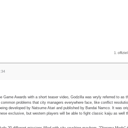
1. offizie
:34
 Game Awards with a short teaser video, Godzilla was wryly referred to as 
to common problems that city managers everywhere face, like conflict resoluti
 being developed by Natsume Atari and published by Bandai Namco. It was orig
ese exclusive, but western players will be able to fight classic kaiju as well 
ude 20 different missions filled with city-crushing mayhem, "Diorama Mode" th