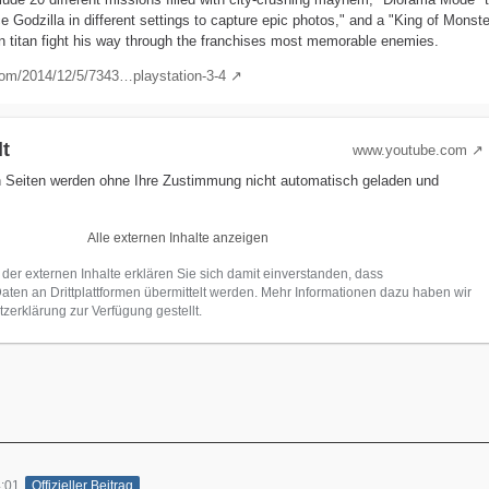
ce Godzilla in different settings to capture epic photos," and a "King of Mons
een titan fight his way through the franchises most memorable enemies.
com/2014/12/5/7343…playstation-3-4
lt
www.youtube.com
n Seiten werden ohne Ihre Zustimmung nicht automatisch geladen und
Alle externen Inhalte anzeigen
 der externen Inhalte erklären Sie sich damit einverstanden, dass
en an Drittplattformen übermittelt werden. Mehr Informationen dazu haben wir
zerklärung zur Verfügung gestellt.
:01
Offizieller Beitrag