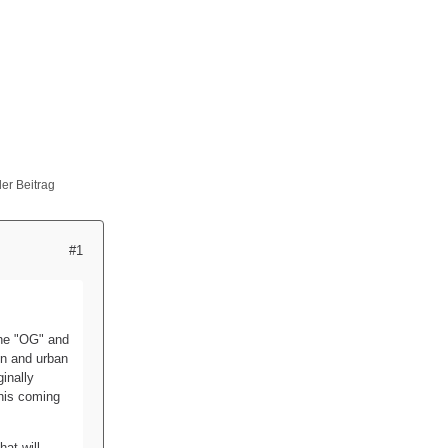
ller Beitrag
#1
the "OG" and
on and urban
inally
this coming
at will