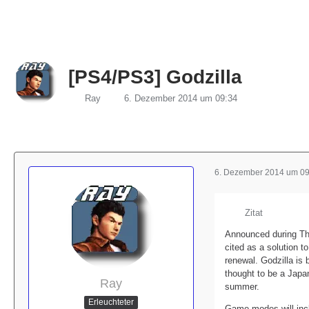
[PS4/PS3] Godzilla
Ray
6. Dezember 2014 um 09:34
6. Dezember 2014 um 09
Zitat
Announced during The
cited as a solution 
renewal. Godzilla is
thought to be a Japan
Ray
summer.
Erleuchteter
Game modes will incl