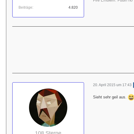
Fire Emblem: Fuuin no 
Beiträge
4.820
20. April 2015 um 17:43
Sieht sehr geil aus.
108 Sterne