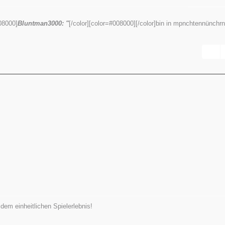
08000]
Bluntman3000: "
[/color][color=#008000][/color]bin in mpnchtennünchrn
em einheitlichen Spielerlebnis!