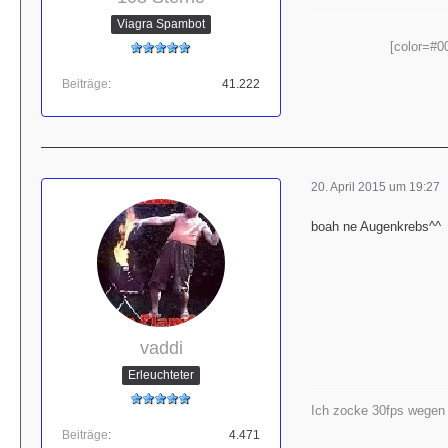
Viagra Spambot
[color=#0
Beiträge
41.222
20. April 2015 um 19:27
boah ne Augenkrebs^^
vaddi
Erleuchteter
Ich zocke 30fps wegen d
Beiträge
4.471