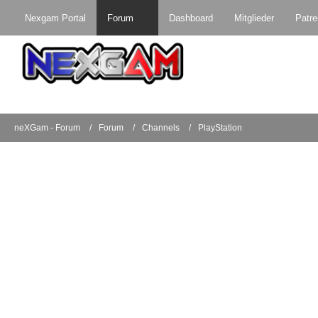
Nexgam Portal
Forum
Dashboard
Mitglieder
Patr
neXGam - Forum
Forum
Channels
PlayStation