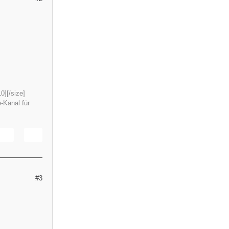
0][/size]
-Kanal für
#3