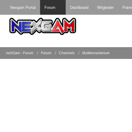
Nexgam Portal
Forum
Dashboard
Mitglieder
Patr
neXGam - Forum
Forum
Channels
Multikonsolerium