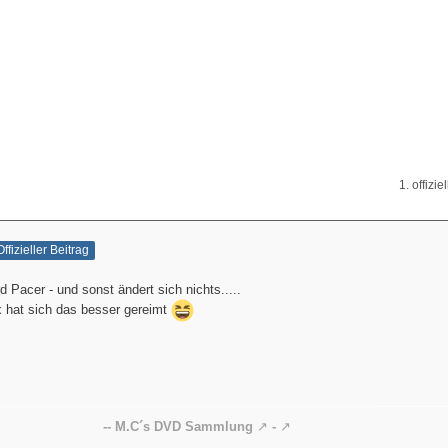
1. offizie
Offizieller Beitrag
 Pacer - und sonst ändert sich nichts.....
x hat sich das besser gereimt
-- M.C´s DVD Sammlung
-