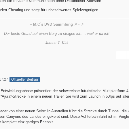
htert die In-Game-Kommunikation ohne Drittanbieter-Software
ziert Cheating und sorgt für unbeschwertes Spielvergnügen
-- M.C´s DVD Sammlung
-
Der beste Grund auf einen Berg zu steigen ist..... weil er da ist!
James T. Kirk
17:27
Offizieller Beitrag
 Entwicklungsphase präsentiert der schwerelose futuristische Multiplattform
“Ajura”-Strecke in einem neuen Trailer. Sie wird zum Launch in 60fps auf alle
acer von einer neuen Seite: In Australien führt die Strecke durch Tunnel, die w
en Canyons des Landes eingekerbt sind. Diese Achterbahnfahrt ist im Vergle
 komplett einzigartiges Erlebnis.