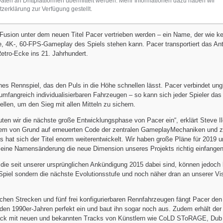
en an Drittplattformen übermittelt werden. Mehr Informationen dazu haben wir
zerklärung zur Verfügung gestellt.
Fusion unter dem neuen Titel Pacer vertrieben werden – ein Name, der wie ke
e, 4K-, 60-FPS-Gameplay des Spiels stehen kann. Pacer transportiert das Ant
etro-Ecke ins 21. Jahrhundert.
sches Rennspiel, das den Puls in die Höhe schnellen lässt. Pacer verbindet ung
mfangreich individualisierbaren Fahrzeugen – so kann sich jeder Spieler das
en, um den Sieg mit allen Mitteln zu sichern.
äuten wir die nächste große Entwicklungsphase von Pacer ein“, erklärt Steve I
dem von Grund auf erneuerten Code der zentralen GameplayMechaniken und z
s hat sich der Titel enorm weiterentwickelt. Wir haben große Pläne für 2019 u
eine Namensänderung die neue Dimension unseres Projekts richtig einfangen
er die seit unserer ursprünglichen Ankündigung 2015 dabei sind, können jedoch 
Spiel sondern die nächste Evolutionsstufe und noch näher dran an unserer Vi
chen Strecken und fünf frei konfigurierbaren Rennfahrzeugen fängt Pacer den
den 1990er-Jahren perfekt ein und baut ihn sogar noch aus. Zudem erhält der 
ack mit neuen und bekannten Tracks von Künstlern wie CoLD SToRAGE, Dub 