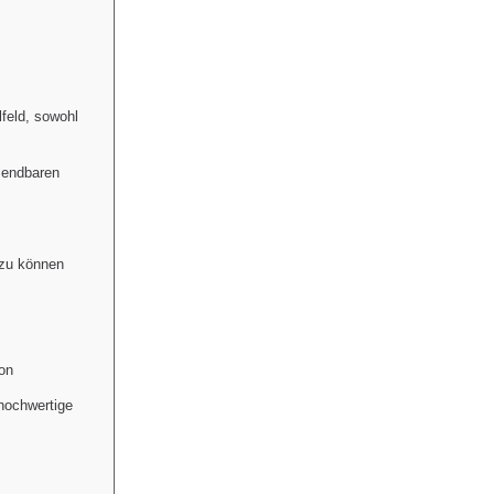
feld, sowohl
lendbaren
 zu können
on
hochwertige