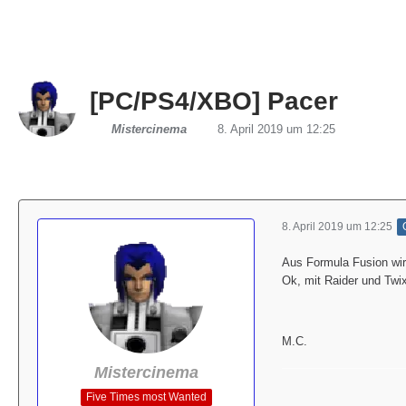
[PC/PS4/XBO] Pacer
Mistercinema
8. April 2019 um 12:25
8. April 2019 um 12:25
Aus Formula Fusion wird
Ok, mit Raider und Twi
M.C.
Mistercinema
Five Times most Wanted