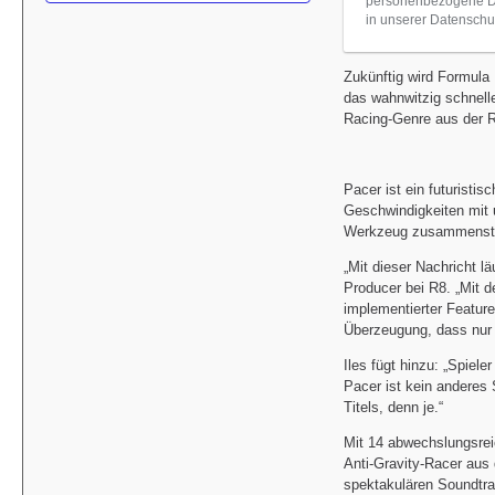
personenbezogene Dat
in unserer Datenschut
Zukünftig wird Formula 
das wahnwitzig schnell
Racing-Genre aus der R
Pacer ist ein futuristi
Geschwindigkeiten mit u
Werkzeug zusammenstell
„Mit dieser Nachricht l
Producer bei R8. „Mit 
implementierter Feature
Überzeugung, dass nur 
Iles fügt hinzu: „Spiel
Pacer ist kein anderes 
Titels, denn je.“
Mit 14 abwechslungsrei
Anti-Gravity-Racer aus 
spektakulären Soundtr