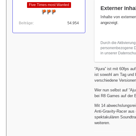
Five Times most Wanted
Externer Inha
Inhalte von externe
angezeigt.
Beiträge
54.954
Durch die Aktivierung
personenbezogene Dat
in unserer Datenschut
“Ajura” ist mit 60fps 
ist sowohl am Tag und b
verschiedene Versionen 
Wer nun selbst auf “Aju
bei R8 Games auf der E
Mit 14 abwechslungsrei
Anti-Gravity-Racer aus 
spektakulären Soundtr
weiteren.