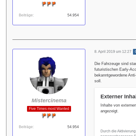
Beiträge
54.954
8. April 2019 um 12:27
Die Fahrzeuge sind star
futuristischen Early-A
bekanntgewordene Anti-
soll.
Externer Inha
Mistercinema
Inhalte von externe
Five Times most Wanted
angezeigt.
Beiträge
54.954
Durch die Aktivierung