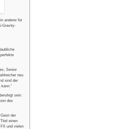
in anderer für
i-Gravity-
laubliche
 perfekte
les, Senior
ahlreicher neu
nd sind der
 kann.“
beruhigt sein:
sion des
 Geist der
Titel einen
FX und vielen