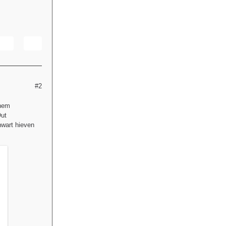
#2
inem
Out
wart hieven