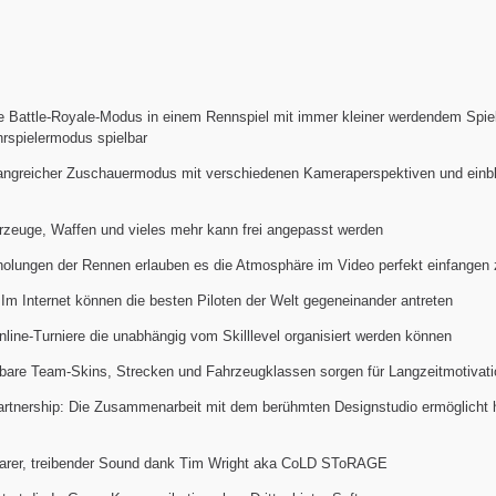
e Battle-Royale-Modus in einem Rennspiel mit immer kleiner werdendem Spiel
hrspielermodus spielbar
angreicher Zuschauermodus mit verschiedenen Kameraperspektiven und einb
ahrzeuge, Waffen und vieles mehr kann frei angepasst werden
olungen der Rennen erlauben es die Atmosphäre im Video perfekt einfangen
Im Internet können die besten Piloten der Welt gegeneinander antreten
line-Turniere die unabhängig vom Skilllevel organisiert werden können
bare Team-Skins, Strecken und Fahrzeugklassen sorgen für Langzeitmotivati
artnership: Die Zusammenarbeit mit dem berühmten Designstudio ermöglicht 
arer, treibender Sound dank Tim Wright aka CoLD SToRAGE