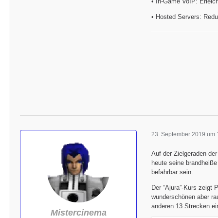
• In-Game VoIP: Erleic
• Hosted Servers: Redu
23. September 2019 um 
Auf der Zielgeraden der
heute seine brandheiße 
befahrbar sein.
Der “Ajura”-Kurs zeigt P
wunderschönen aber rau
anderen 13 Strecken ein
Mistercinema