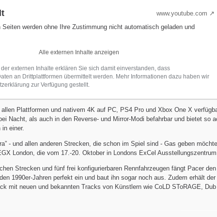
lt
www.youtube.com
n Seiten werden ohne Ihre Zustimmung nicht automatisch geladen und
Alle externen Inhalte anzeigen
 der externen Inhalte erklären Sie sich damit einverstanden, dass
en an Drittplattformen übermittelt werden. Mehr Informationen dazu haben wir
zerklärung zur Verfügung gestellt.
auf allen Plattformen und nativem 4K auf PC, PS4 Pro und Xbox One X verfügba
ei Nacht, als auch in den Reverse- und Mirror-Modi befahrbar und bietet so a
in einer.
ra” - und allen anderen Strecken, die schon im Spiel sind - Gas geben möchte
GX London, die vom 17.-20. Oktober in Londons ExCel Ausstellungszentrum s
chen Strecken und fünf frei konfigurierbaren Rennfahrzeugen fängt Pacer den
den 1990er-Jahren perfekt ein und baut ihn sogar noch aus. Zudem erhält der 
ack mit neuen und bekannten Tracks von Künstlern wie CoLD SToRAGE, Dub 