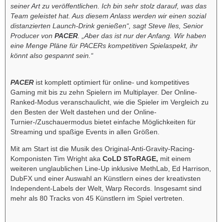
seiner Art zu veröffentlichen. Ich bin sehr stolz darauf, was das
Team geleistet hat. Aus diesem Anlass werden wir einen sozial
distanzierten Launch-Drink genießen“,
sagt Steve Iles, Senior
Producer von
PACER
. „Aber das ist nur der Anfang. Wir haben
eine Menge Pläne für PACERs kompetitiven Spielaspekt, ihr
könnt also gespannt sein.“
PACER
ist komplett optimiert für online- und kompetitives
Gaming mit bis zu zehn Spielern im Multiplayer. Der Online-
Ranked-Modus veranschaulicht, wie die Spieler im Vergleich zu
den Besten der Welt dastehen und der Online-
Turnier-/Zuschauermodus bietet einfache Möglichkeiten für
Streaming und spaßige Events in allen Größen.
Mit am Start ist die Musik des Original-Anti-Gravity-Racing-
Komponisten Tim Wright aka
CoLD SToRAGE,
mit einem
weiteren unglaublichen Line-Up inklusive MethLab, Ed Harrison,
DubFX und einer Auswahl an Künstlern eines der kreativsten
Independent-Labels der Welt, Warp Records. Insgesamt sind
mehr als 80 Tracks von 45 Künstlern im Spiel vertreten.