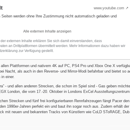
lt
www.youtube.com
n Seiten werden ohne Ihre Zustimmung nicht automatisch geladen und
Alle externen Inhalte anzeigen
 der externen Inhalte erklären Sie sich damit einverstanden, dass
en an Drittplattformen übermittelt werden. Mehr Informationen dazu haben wir
zerklärung zur Verfügung gestellt.
auf allen Plattformen und nativem 4K auf PC, PS4 Pro und Xbox One X verfügba
ei Nacht, als auch in den Reverse- und Mirror-Modi befahrbar und bietet so a
in einer.
ra” - und allen anderen Strecken, die schon im Spiel sind - Gas geben möchte
GX London, die vom 17.-20. Oktober in Londons ExCel Ausstellungszentrum s
chen Strecken und fünf frei konfigurierbaren Rennfahrzeugen fängt Pacer den
den 1990er-Jahren perfekt ein und baut ihn sogar noch aus. Zudem erhält der 
ack mit neuen und bekannten Tracks von Künstlern wie CoLD SToRAGE, Dub 