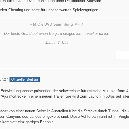
htert die In-Game-Kommunikation ohne Drittanbieter-Software
ziert Cheating und sorgt für unbeschwertes Spielvergnügen
-- M.C´s DVD Sammlung
-
Der beste Grund auf einen Berg zu steigen ist..... weil er da ist!
James T. Kirk
17:27
Offizieller Beitrag
 Entwicklungsphase präsentiert der schwerelose futuristische Multiplattform
“Ajura”-Strecke in einem neuen Trailer. Sie wird zum Launch in 60fps auf alle
acer von einer neuen Seite: In Australien führt die Strecke durch Tunnel, die w
en Canyons des Landes eingekerbt sind. Diese Achterbahnfahrt ist im Vergle
 komplett einzigartiges Erlebnis.