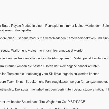
e Battle-Royale-Modus in einem Rennspiel mit immer kleiner werdendem Spiel
hrspielermodus spielbar
angreicher Zuschauermodus mit verschiedenen Kameraperspektiven und einb
ahrzeuge, Waffen und vieles mehr kann frei angepasst werden
olungen der Rennen erlauben es die Atmosphäre im Video perfekt einfangen
Im Internet können die besten Piloten der Welt gegeneinander antreten
line-Turniere die unabhängig vom Skilllevel organisiert werden können
bare Team-Skins, Strecken und Fahrzeugklassen sorgen für Langzeitmotivati
artnership: Die Zusammenarbeit mit dem berühmten Designstudio ermöglicht 
arer, treibender Sound dank Tim Wright aka CoLD SToRAGE