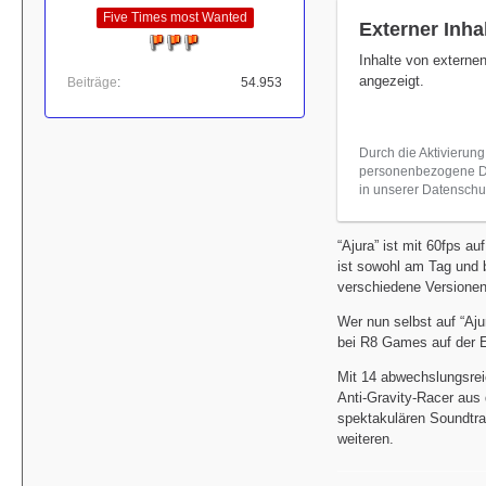
Five Times most Wanted
Externer Inha
Inhalte von externe
angezeigt.
Beiträge
54.953
Durch die Aktivierung
personenbezogene Dat
in unserer Datenschut
“Ajura” ist mit 60fps 
ist sowohl am Tag und b
verschiedene Versionen 
Wer nun selbst auf “Aju
bei R8 Games auf der E
Mit 14 abwechslungsrei
Anti-Gravity-Racer aus 
spektakulären Soundtr
weiteren.