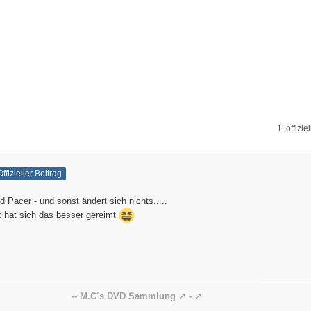
1. offizie
Offizieller Beitrag
 Pacer - und sonst ändert sich nichts.....
x hat sich das besser gereimt
-- M.C´s DVD Sammlung
-