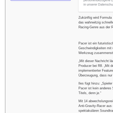
personenbezogene Dat
in unserer Datenschut
Zukünftig wird Formula 
das wahnwitzig schnell
Racing-Genre aus der R
Pacer ist ein futuristi
Geschwindigkeiten mit u
Werkzeug zusammenstell
„Mit dieser Nachricht l
Producer bei R8. „Mit 
implementierter Feature
Überzeugung, dass nur 
Iles fügt hinzu: „Spiel
Pacer ist kein anderes 
Titels, denn je.“
Mit 14 abwechslungsrei
Anti-Gravity-Racer aus 
spektakulären Soundtr