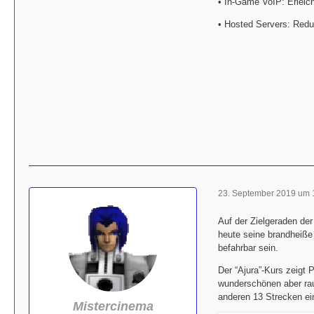
• In-Game VoIP: Erleic
• Hosted Servers: Redu
23. September 2019 um 
Auf der Zielgeraden der
heute seine brandheiße 
befahrbar sein.
Der “Ajura”-Kurs zeigt P
wunderschönen aber rau
anderen 13 Strecken ein
Mistercinema