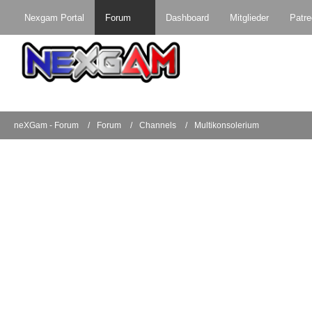
Nexgam Portal
Forum
Dashboard
Mitglieder
Patr
neXGam - Forum
Forum
Channels
Multikonsolerium