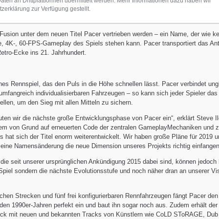
en an Drittplattformen übermittelt werden. Mehr Informationen dazu haben wir
zerklärung zur Verfügung gestellt.
Fusion unter dem neuen Titel Pacer vertrieben werden – ein Name, der wie ke
e, 4K-, 60-FPS-Gameplay des Spiels stehen kann. Pacer transportiert das Ant
etro-Ecke ins 21. Jahrhundert.
sches Rennspiel, das den Puls in die Höhe schnellen lässt. Pacer verbindet ung
mfangreich individualisierbaren Fahrzeugen – so kann sich jeder Spieler das
en, um den Sieg mit allen Mitteln zu sichern.
äuten wir die nächste große Entwicklungsphase von Pacer ein“, erklärt Steve I
dem von Grund auf erneuerten Code der zentralen GameplayMechaniken und z
s hat sich der Titel enorm weiterentwickelt. Wir haben große Pläne für 2019 u
eine Namensänderung die neue Dimension unseres Projekts richtig einfangen
er die seit unserer ursprünglichen Ankündigung 2015 dabei sind, können jedoch 
Spiel sondern die nächste Evolutionsstufe und noch näher dran an unserer Vi
chen Strecken und fünf frei konfigurierbaren Rennfahrzeugen fängt Pacer den
den 1990er-Jahren perfekt ein und baut ihn sogar noch aus. Zudem erhält der 
ack mit neuen und bekannten Tracks von Künstlern wie CoLD SToRAGE, Dub 