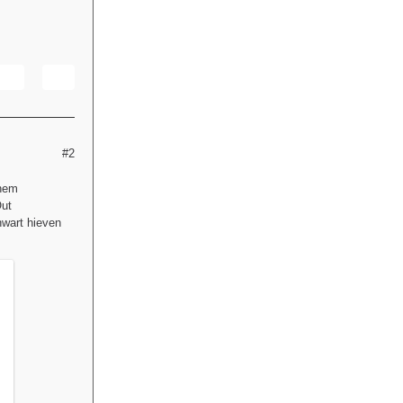
#2
inem
Out
wart hieven