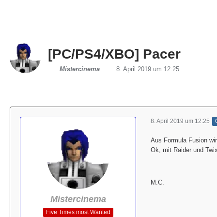
[PC/PS4/XBO] Pacer
Mistercinema
8. April 2019 um 12:25
8. April 2019 um 12:25
Aus Formula Fusion wird
Ok, mit Raider und Twi
M.C.
Mistercinema
Five Times most Wanted