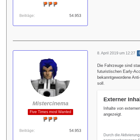
Beiträge
54.953
8. April 2019 um 12:27
Die Fahrzeuge sind star
futuristischen Early-A
bekanntgewordene Anti-
soll.
Externer Inha
Mistercinema
Inhalte von externe
Five Times most Wanted
angezeigt.
Beiträge
54.953
Durch die Aktivierung