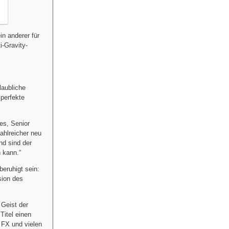
in anderer für
i-Gravity-
laubliche
 perfekte
les, Senior
ahlreicher neu
nd sind der
 kann.“
beruhigt sein:
sion des
 Geist der
Titel einen
FX und vielen