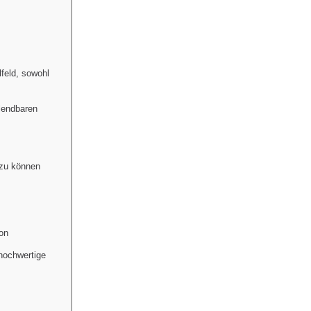
feld, sowohl
lendbaren
 zu können
on
hochwertige