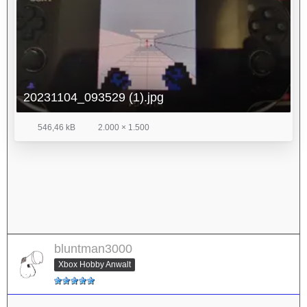
20231104_093529 (1).jpg
546,46 kB
2.000 × 1.500
bluntman3000
Xbox Hobby Anwalt