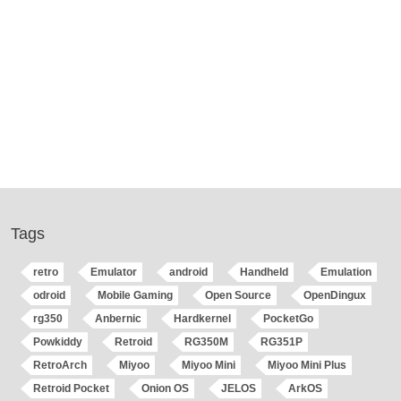
Tags
retro
Emulator
android
Handheld
Emulation
odroid
Mobile Gaming
Open Source
OpenDingux
rg350
Anbernic
Hardkernel
PocketGo
Powkiddy
Retroid
RG350M
RG351P
RetroArch
Miyoo
Miyoo Mini
Miyoo Mini Plus
Retroid Pocket
Onion OS
JELOS
ArkOS