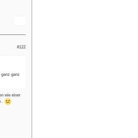
#122
r ganz ganz
n wie einer
n..