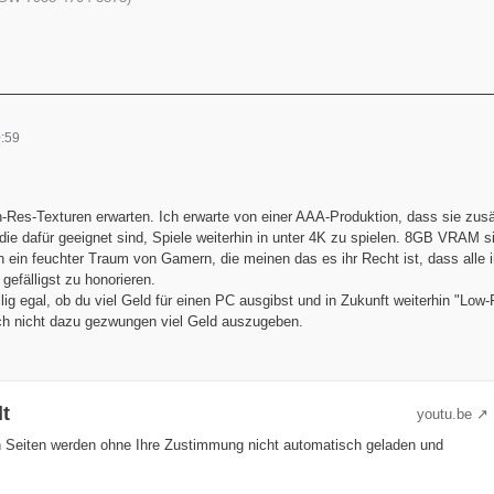
:59
-Res-Texturen erwarten. Ich erwarte von einer AAA-Produktion, dass sie zusä
ie dafür geeignet sind, Spiele weiterhin in unter 4K zu spielen. 8GB VRAM si
ich ein feuchter Traum von Gamern, die meinen das es ihr Recht ist, dass alle i
gefälligst zu honorieren.
öllig egal, ob du viel Geld für einen PC ausgibst und in Zukunft weiterhin "Low
ch nicht dazu gezwungen viel Geld auszugeben.
lt
youtu.be
n Seiten werden ohne Ihre Zustimmung nicht automatisch geladen und