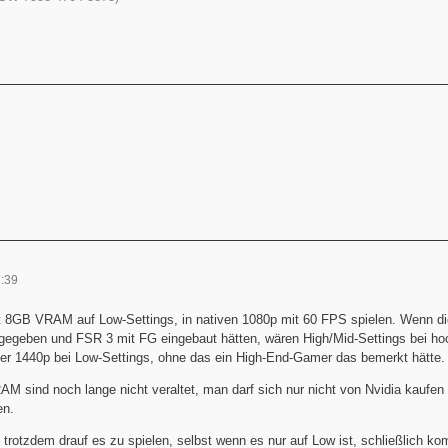
:39
it 8GB VRAM auf Low-Settings, in nativen 1080p mit 60 FPS spielen. Wenn di
egeben und FSR 3 mit FG eingebaut hätten, wären High/Mid-Settings bei hoc
er 1440p bei Low-Settings, ohne das ein High-End-Gamer das bemerkt hätte.
M sind noch lange nicht veraltet, man darf sich nur nicht von Nvidia kaufen
en.
h trotzdem drauf es zu spielen, selbst wenn es nur auf Low ist, schließlich k