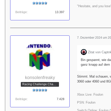
"Hesitate, and you lose"
Beiträge
13.397
7. Dezember 2024 um 20
Zitat von Captn
Bin gespannt, wie da
ganz knapp auf dem
Stimmt. Mal schauen, w
konsolenfreaky
3060 oder 4060 und 8GB 
Racing Challenge Champion
Xbox Live: Foulon
Beiträge
7.428
PSN: Foulon
Switch Online: Foulon