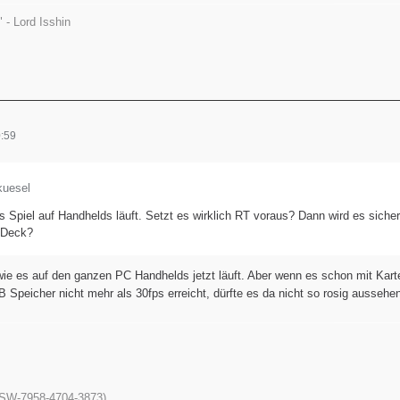
 - Lord Isshin
:59
kuesel
s Spiel auf Handhelds läuft. Setzt es wirklich RT voraus? Dann wird es siche
 Deck?
ie es auf den ganzen PC Handhelds jetzt läuft. Aber wenn es schon mit Karte
Speicher nicht mehr als 30fps erreicht, dürfte es da nicht so rosig aussehe
 (SW-7958-4704-3873)