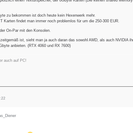
 plötzlich einen Texturspeicher, der 8Gbyte Karten (Die keinen shared Memor
byte zu bekommen ist doch heute kein Hexenwerk mehr.
 Karten findet man immer noch problemlos für um die 250-300 EUR.
der On-Par mit den Konsolen.
zeitgemäß ist, sieht man ja auch daran das sowohl AMD, als auch NVIDIA ih
6Gbyte anbieten. (RTX 4060 und RX 7600)
er auch auf PC!
:22
as_Diener