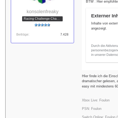
BTW : Hier empfohl
konsolenfreaky
Externer Inh
Racing Challenge Champion
Inhalte von exte
angezeigt.
Beiträge
7.428
Durch die Aktivier
personenbezogene 
in unserer Datensc
HIer finde ich die Einsc
dramatischer gelesen, 
easy mit mindestens 60
Xbox Live: Foulon
PSN: Foulon
Switch Online: Foulon