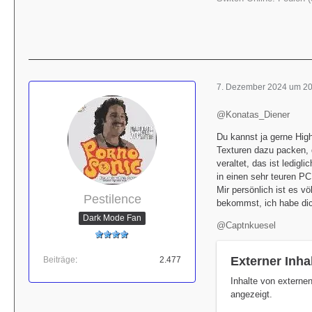
7. Dezember 2024 um 20
@Konatas_Diener
Du kannst ja gerne High
Texturen dazu packen, d
veraltet, das ist ledigl
in einen sehr teuren PC 
Mir persönlich ist es v
Pestilence
bekommst, ich habe di
Dark Mode Fan
@Captnkuesel
Externer Inha
Beiträge
2.477
Inhalte von externe
angezeigt.