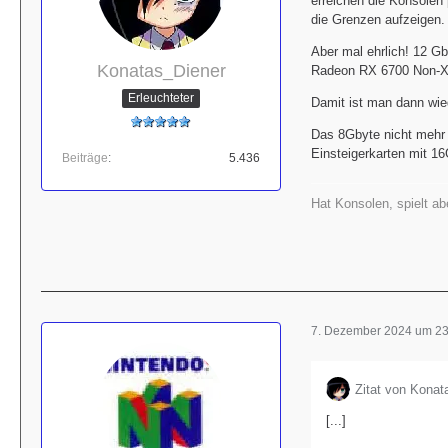
erreichen die Konsolen
die Grenzen aufzeigen.
Aber mal ehrlich! 12 G
Konatas_Diener
Radeon RX 6700 Non-XT
Erleuchteter
Damit ist man dann wie
Das 8Gbyte nicht mehr 
Einsteigerkarten mit 1
Beiträge
5.436
Hat Konsolen, spielt ab
7. Dezember 2024 um 23
Zitat von Konat
[...]