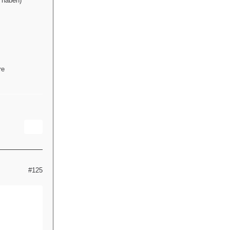
y haben)
re
#125