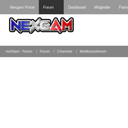
Nexgam Portal
Forum
Dashboard
Mitglieder
Patr
neXGam - Forum
Forum
Channels
Multikonsolerium