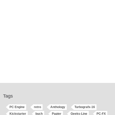
Werbung
Tags
PC Engine
retro
Anthology
Turbografx-16
Kickstarter
buch
Papier
Geeks-Line
PC-FX