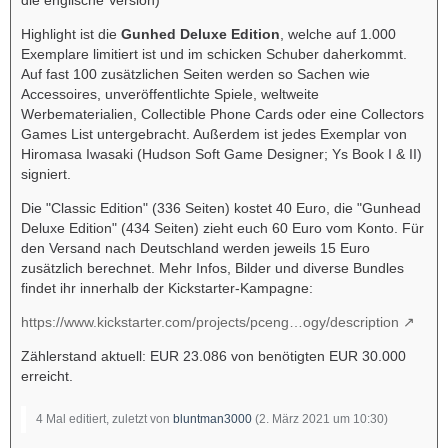
Highlight ist die
Gunhed Deluxe Edition
, welche auf 1.000
Exemplare limitiert ist und im schicken Schuber daherkommt.
Auf fast 100 zusätzlichen Seiten werden so Sachen wie
Accessoires, unveröffentlichte Spiele, weltweite
Werbematerialien, Collectible Phone Cards oder eine Collectors
Games List untergebracht. Außerdem ist jedes Exemplar von
Hiromasa Iwasaki (Hudson Soft Game Designer; Ys Book I & II)
signiert.
Die "Classic Edition" (336 Seiten) kostet 40 Euro, die "Gunhead
Deluxe Edition" (434 Seiten) zieht euch 60 Euro vom Konto. Für
den Versand nach Deutschland werden jeweils 15 Euro
zusätzlich berechnet. Mehr Infos, Bilder und diverse Bundles
findet ihr innerhalb der Kickstarter-Kampagne:
https://www.kickstarter.com/projects/pceng…ogy/description
Zählerstand aktuell: EUR 23.086 von benötigten EUR 30.000
erreicht.
4 Mal editiert, zuletzt von
bluntman3000
(
2. März 2021 um 10:30
)