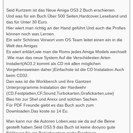
Seid Kurtzem ist das Neue Amiga OS3.2 Buch erschienen.
Und was für ein Buch.Über 500 Seiten,Hardcover,Leseband und
das für Unter 30 Euro.
Hier wiert man richtig an der Hand geführt.Und auch die Profies
können noch was Lernen.
Ein sehr Schönes Vorwort vom OS Team leitet einen ein in die
Welt des Amigas
Es wiert erklärt,wie man die Roms jedes Amiga Models wechselt
.Wie man das neue System Auf die Verschidesten Arten
Instaliert(AO3.2 kommt als CD mit allen möglichen
Vorgehensweisen daher.)Einfachste ist die CD Instalation.Auch
beim CD32.
Dan was ist die Workbench und ihre Gantzen
Unterprogramme.Instalation der Hardwehr
(CD,Festplatten,CF,Sound,Turbokarten,Grafickarten,usw)
Bies hin zur Shel und Arexx und solchen Sachen.
Für PDF Freunde giebt es das Buch auch zum
Downloaden.Das koste so 14 Eu.
Man kann nur die Autoren Loben,was sie da auf die Beine
gestellt haben.Seid OS3.9 das Buch ist keine dooyoo gute
Erklärung für ein Betriebsystem mehr Erschinen.