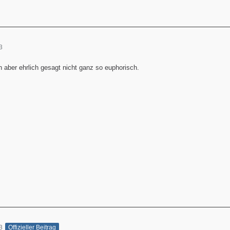
3
 aber ehrlich gesagt nicht ganz so euphorisch.
3
Offizieller Beitrag