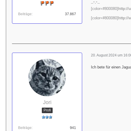
--"-"--
[color=#800080]
http:/
Beiträge
37.867
[color=#800080]
http:/
20. August 2024 um 16:0
Ich bete für einen Jag
Jori
Profi
Beiträge
941