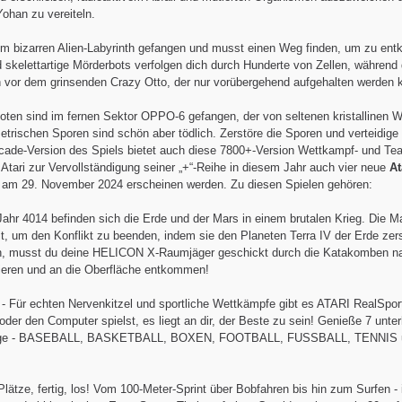
ohan zu vereiteln.
nem bizarren Alien-Labyrinth gefangen und musst einen Weg finden, um zu en
skelettartige Mörderbots verfolgen dich durch Hunderte von Zellen, während
h vor dem grinsenden Crazy Otto, der nur vorübergehend aufgehalten werden 
oten sind im fernen Sektor OPPO-6 gefangen, der von seltenen kristallinen 
etrischen Sporen sind schön aber tödlich. Zerstöre die Sporen und verteidige 
rcade-Version des Spiels bietet auch diese 7800+-Version Wettkampf- und Te
 Atari zur Vervollständigung seiner „+“-Reihe in diesem Jahr auch vier neue
At
ls am 29. November 2024 erscheinen werden. Zu diesen Spielen gehören:
Jahr 4014 befinden sich die Erde und der Mars in einem brutalen Krieg. Die M
lt, um den Konflikt zu beenden, indem sie den Planeten Terra IV der Erde ze
ln, musst du deine HELICON X-Raumjäger geschickt durch die Katakomben na
ieren und an die Oberfläche entkommen!
- Für echten Nervenkitzel und sportliche Wettkämpfe gibt es ATARI RealSpor
der den Computer spielst, es liegt an dir, der Beste zu sein! Genieße 7 unte
rtridge - BASEBALL, BASKETBALL, BOXEN, FOOTBALL, FUSSBALL, TENNIS 
Plätze, fertig, los! Vom 100-Meter-Sprint über Bobfahren bis hin zum Surfen - 