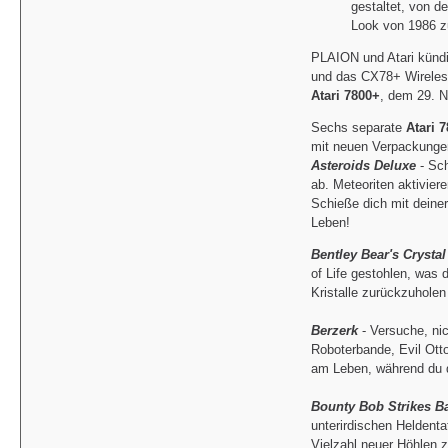
gestaltet, von d
Look von 1986 zu
PLAION und Atari kündi
und das CX78+ Wireles
Atari 7800+
, dem 29. 
Sechs separate
Atari 
mit neuen Verpackungen
Asteroids Deluxe
- Sch
ab. Meteoriten aktivie
Schieße dich mit deiner
Leben!
Bentley Bear's Crysta
of Life gestohlen, was
Kristalle zurückzuholen
Berzerk
- Versuche, ni
Roboterbande, Evil Ott
am Leben, während du 
Bounty Bob Strikes B
unterirdischen Heldenta
Vielzahl neuer Höhlen 