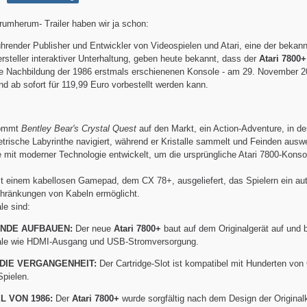
rumherum- Trailer haben wir ja schon:
hrender Publisher und Entwickler von Videospielen und Atari, eine der bekan
steller interaktiver Unterhaltung, geben heute bekannt, dass der
Atari 7800+
ue Nachbildung der 1986 erstmals erschienenen Konsole - am 29. November 2
d ab sofort für 119,99 Euro vorbestellt werden kann.
ommt
Bentley Bear's Crystal Quest
auf den Markt, ein Action-Adventure, in d
trische Labyrinthe navigiert, während er Kristalle sammelt und Feinden auswe
 mit moderner Technologie entwickelt, um die ursprüngliche Atari 7800-Konso
t einem kabellosen Gamepad, dem CX 78+, ausgeliefert, das Spielern ein au
chränkungen von Kabeln ermöglicht.
le sind:
ENDE AUFBAUEN:
Der neue
Atari 7800+
baut auf dem Originalgerät auf und 
ale wie HDMI-Ausgang und USB-Stromversorgung.
 DIE VERGANGENHEIT:
Der Cartridge-Slot ist kompatibel mit Hunderten von O
Spielen.
L VON 1986:
Der
Atari 7800+
wurde sorgfältig nach dem Design der Original