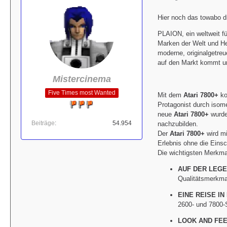
Hier noch das towabo d
PLAION, ein weltweit fü
Marken der Welt und Her
moderne, originalgetre
auf den Markt kommt un
Mistercinema
Five Times most Wanted
Mit dem
Atari 7800+
k
Protagonist durch isome
neue
Atari 7800+
wurde
Beiträge
54.954
nachzubilden.
Der
Atari 7800+
wird mi
Erlebnis ohne die Eins
Die wichtigsten Merkma
AUF DER LEG
Qualitätsmerkm
EINE REISE IN
2600- und 7800-
LOOK AND FEE