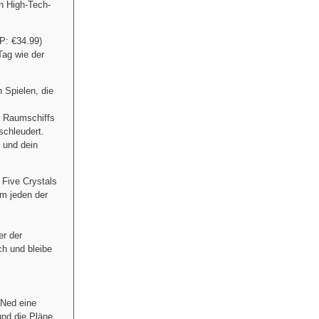
en High-Tech-
P: €34.99)
ag wie der
 Spielen, die
s Raumschiffs
schleudert.
- und dein
 Five Crystals
um jeden der
er der
ch und bleibe
 Ned eine
und die Pläne