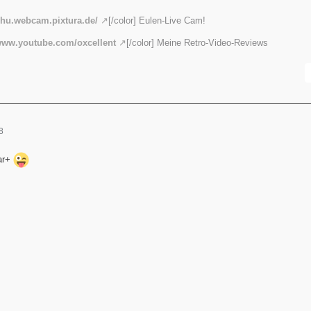
/uhu.webcam.pixtura.de/
[/color] Eulen-Live Cam!
/www.youtube.com/oxcellent
[/color] Meine Retro-Video-Reviews
8
uar+