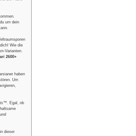
tkommen.
 du um dein
kann.
Weltraumsporen
dich! Wie die
am-Varianten.
ari 2600+
arsianer haben
rstören. Um
vigieren,
ts™. Egal, ob
rhaltsame
und
in dieser