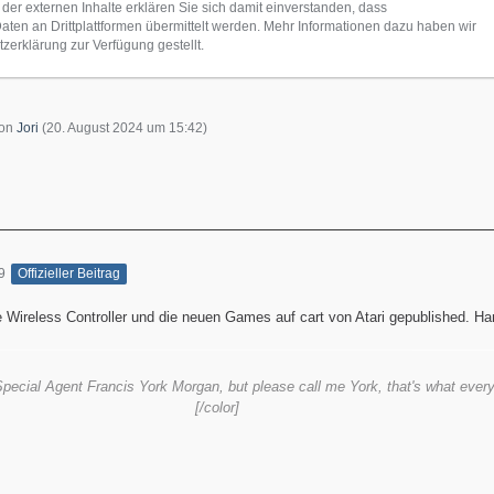
 der externen Inhalte erklären Sie sich damit einverstanden, dass
en an Drittplattformen übermittelt werden. Mehr Informationen dazu haben wir
zerklärung zur Verfügung gestellt.
von
Jori
(
20. August 2024 um 15:42
)
9
Offizieller Beitrag
e Wireless Controller und die neuen Games auf cart von Atari gepublished. H
pecial Agent Francis York Morgan, but please call me York, that's what ever
[/color]