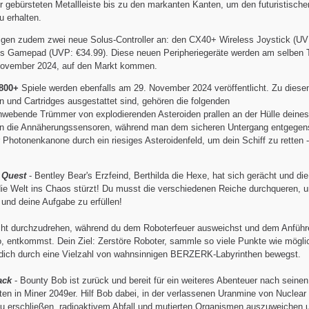
er gebürsteten Metallleiste bis zu den markanten Kanten, um den futuristisch
 erhalten.
gen zudem zwei neue Solus-Controller an: den CX40+ Wireless Joystick (UV
s Gamepad (UVP: €34.99). Diese neuen Peripheriegeräte werden am selben T
November 2024, auf den Markt kommen.
7800+
Spiele werden ebenfalls am 29. November 2024 veröffentlicht. Zu diesen
 und Cartridges ausgestattet sind, gehören die folgenden
webende Trümmer von explodierenden Asteroiden prallen an der Hülle deine
ren die Annäherungssensoren, während man dem sicheren Untergang entgegen
 Photonenkanone durch ein riesiges Asteroidenfeld, um dein Schiff zu retten 
l Quest
- Bentley Bear's Erzfeind, Berthilda die Hexe, hat sich gerächt und die
 die Welt ins Chaos stürzt! Du musst die verschiedenen Reiche durchqueren, 
 und deine Aufgabe zu erfüllen!
cht durchzudrehen, während du dem Roboterfeuer ausweichst und dem Anführ
o, entkommst. Dein Ziel: Zerstöre Roboter, sammle so viele Punkte wie mögli
dich durch eine Vielzahl von wahnsinnigen BERZERK-Labyrinthen bewegst.
ack
- Bounty Bob ist zurück und bereit für ein weiteres Abenteuer nach seinen
ten in Miner 2049er. Hilf Bob dabei, in der verlassenen Uranmine von Nuclear
zu erschließen, radioaktivem Abfall und mutierten Organismen auszuweichen 