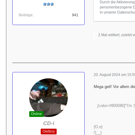
Durch die Aktivierung
personenbezogene Dat
in unserer Datenschut
Beiträge
941
2 Mal editiert, zuletzt 
20. August 2024 um 15:5
Mega geil! Vor allem di
[color=#800080]"I'm S
Online
CD-i
{O,o}
Owlboy
/)__)