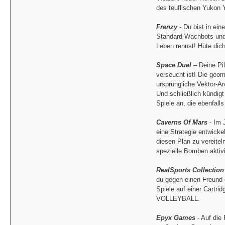
des teuflischen Yukon Y
Frenzy
- Du bist in ei
Standard-Wachbots und 
Leben rennst! Hüte dic
Space Duel
– Deine Pil
verseucht ist! Die geom
ursprüngliche Vektor-A
Und schließlich kündigt
Spiele an, die ebenfal
Caverns Of Mars
- Im 
eine Strategie entwicke
diesen Plan zu vereite
spezielle Bomben aktiv
RealSports Collection
du gegen einen Freund o
Spiele auf einer Ca
VOLLEYBALL.
Epyx Games
- Auf die 