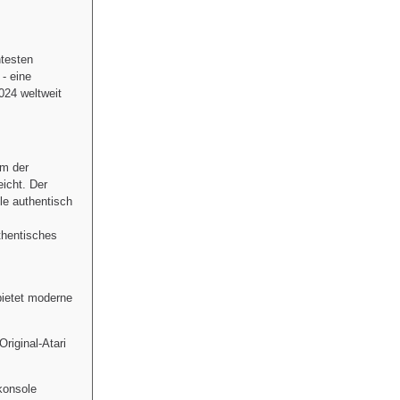
ntesten
- eine
024 weltweit
em der
icht. Der
le authentisch
thentisches
bietet moderne
riginal-Atari
konsole