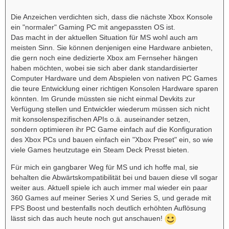
Die Anzeichen verdichten sich, dass die nächste Xbox Konsole
ein "normaler" Gaming PC mit angepassten OS ist.
Das macht in der aktuellen Situation für MS wohl auch am
meisten Sinn. Sie können denjenigen eine Hardware anbieten,
die gern noch eine dedizierte Xbox am Fernseher hängen
haben möchten, wobei sie sich aber dank standardisierter
Computer Hardware und dem Abspielen von nativen PC Games
die teure Entwicklung einer richtigen Konsolen Hardware sparen
könnten. Im Grunde müssten sie nicht einmal Devkits zur
Verfügung stellen und Entwickler wiederum müssen sich nicht
mit konsolenspezifischen APIs o.ä. auseinander setzen,
sondern optimieren ihr PC Game einfach auf die Konfiguration
des Xbox PCs und bauen einfach ein "Xbox Preset" ein, so wie
viele Games heutzutage ein Steam Deck Presst bieten.
Für mich ein gangbarer Weg für MS und ich hoffe mal, sie
behalten die Abwärtskompatibilität bei und bauen diese vll sogar
weiter aus. Aktuell spiele ich auch immer mal wieder ein paar
360 Games auf meiner Series X und Series S, und gerade mit
FPS Boost und bestenfalls noch deutlich erhöhten Auflösung
lässt sich das auch heute noch gut anschauen!