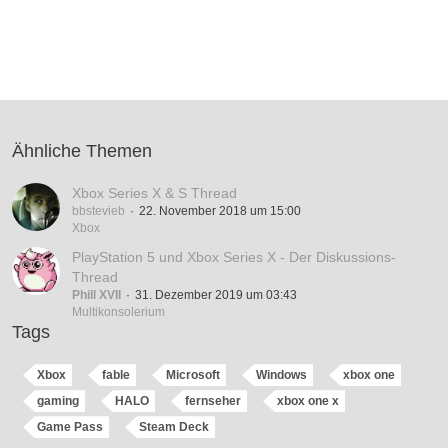
Ähnliche Themen
Xbox Series X & S Thread
bbstevieb
22. November 2018 um 15:00
Xbox
PlayStation 5 und Xbox Series X - Der Diskussions-
Thread
Phill XVII
31. Dezember 2019 um 03:43
Multikonsolerium
Tags
Xbox
fable
Microsoft
Windows
xbox one
gaming
HALO
fernseher
xbox one x
Game Pass
Steam Deck