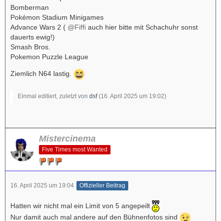
Bomberman
Pokémon Stadium Minigames
Advance Wars 2 (
@Fiffi
auch hier bitte mit Schachuhr sonst
dauerts ewig!)
Smash Bros.
Pokemon Puzzle League
Ziemlich N64 lastig.
Einmal editiert, zuletzt von
dsf
(
16. April 2025 um 19:02
)
Mistercinema
Five Times most Wanted
16. April 2025 um 19:04
Offizieller Beitrag
Hatten wir nicht mal ein Limit von 5 angepeilt
Nur damit auch mal andere auf den Bühnenfotos sind