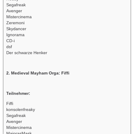
Segafreak
Avenger
Mistercinema
Zeremoni
Skydancer
Ignorama
CD-i
dsf
Der schwarze Henker
2. Medieval Mayham Orga: Fiffi
Teilnehmer:
Fiffi
konsolenfreaky
Segafreak
Avenger
Mistercinema
MajorasMask