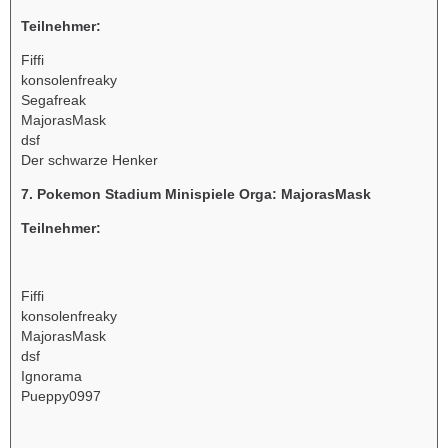
Teilnehmer:
Fiffi
konsolenfreaky
Segafreak
MajorasMask
dsf
Der schwarze Henker
7. Pokemon Stadium Minispiele Orga: MajorasMask
Teilnehmer:
Fiffi
konsolenfreaky
MajorasMask
dsf
Ignorama
Pueppy0997