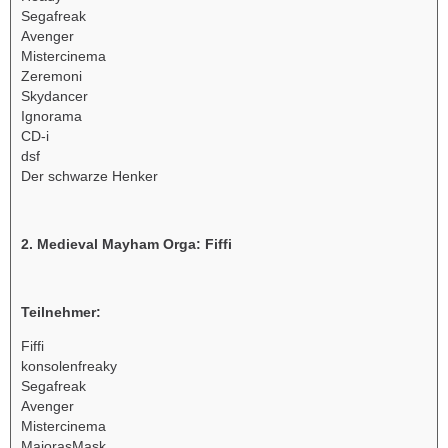
Segafreak
Avenger
Mistercinema
Zeremoni
Skydancer
Ignorama
CD-i
dsf
Der schwarze Henker
2. Medieval Mayham Orga: Fiffi
Teilnehmer:
Fiffi
konsolenfreaky
Segafreak
Avenger
Mistercinema
MajorasMask