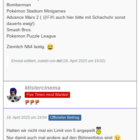
Bomberman
Pokémon Stadium Minigames
Advance Wars 2 (
@Fiffi
auch hier bitte mit Schachuhr sonst
dauerts ewig!)
Smash Bros.
Pokemon Puzzle League
Ziemlich N64 lastig.
Einmal editiert, zuletzt von
dsf
(
16. April 2025 um 19:02
)
Mistercinema
Five Times most Wanted
16. April 2025 um 19:04
Offizieller Beitrag
Hatten wir nicht mal ein Limit von 5 angepeilt
Nur damit auch mal andere auf den Bühnenfotos sind