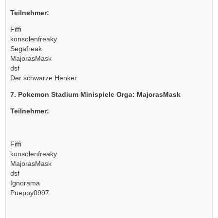
Teilnehmer:
Fiffi
konsolenfreaky
Segafreak
MajorasMask
dsf
Der schwarze Henker
7. Pokemon Stadium Minispiele Orga: MajorasMask
Teilnehmer:
Fiffi
konsolenfreaky
MajorasMask
dsf
Ignorama
Pueppy0997