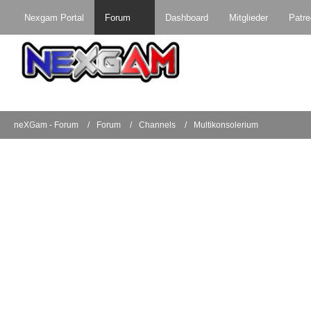
Nexgam Portal
Forum
Dashboard
Mitglieder
Patr
neXGam - Forum
Forum
Channels
Multikonsolerium