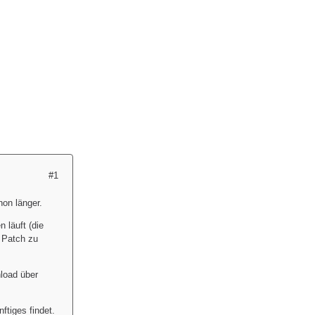
#1
on länger.
 läuft (die
r Patch zu
nload über
ftiges findet.