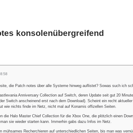
otes konsolenübergreifend
08:58
ite, die Patch notes über alle Systeme hinweg auflistet? Sowas such ich sch
Castlevania Anniversary Collection auf Switch, deren Update seit gut 20 Minuten
 der Switch anscheinend erst nach dem Download). Scheint ein recht aktuelle
ut wie nichts finde im Netz, nicht mal auf Konamis offizellen Seiten.
 die Halo Master Chief Collection für die Xbox One, die plötzlich einen Dow
e man sie wieder starten kann. Immerhin gabs dazu Infos im Netz.
ein mühsames Recherchieren auf unterschiedlichen Seiten, bis man was vernün