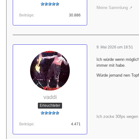
Meine Sammlung
Beiträge
30.886
9. Mai 2026 um 18:51
Ich würde wenn möglich
immer mit habe.
Würde jemand nen Topf 
vaddi
Erleuchteter
Ich zocke 30fps wegen d
Beiträge
4.471