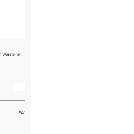
n Warsteiner
#27