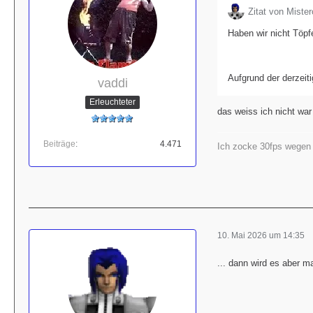
Zitat von Miste
Haben wir nicht Töpf
Aufgrund der derzeiti
vaddi
Erleuchteter
das weiss ich nicht war
Beiträge
4.471
Ich zocke 30fps wegen d
10. Mai 2026 um 14:35
... dann wird es aber m