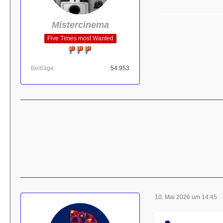
Mistercinema
Five Times most Wanted
Beiträge
54.953
10. Mai 2026 um 14:45