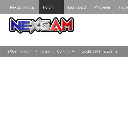
Nexgam Portal
Forum
Dashboard
Mitglieder
Patr
neXGam - Forum
Forum
Community
Zockertreffen & Events