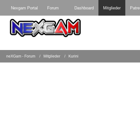
Nexgam Portal
Forum
Dashboard
Mitglieder
Patr
neXGam - Forum
Mitglieder
Kurini