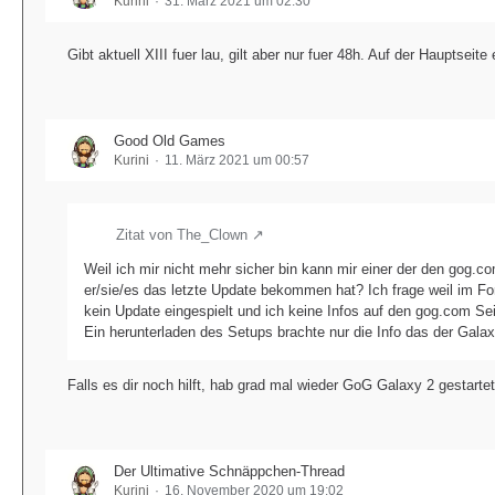
Kurini
31. März 2021 um 02:30
Gibt aktuell XIII fuer lau, gilt aber nur fuer 48h. Auf der Hauptseite
Good Old Games
Kurini
11. März 2021 um 00:57
Zitat von The_Clown
Weil ich mir nicht mehr sicher bin kann mir einer der den gog
er/sie/es das letzte Update bekommen hat? Ich frage weil im Fo
kein Update eingespielt und ich keine Infos auf den gog.com Seite
Ein herunterladen des Setups brachte nur die Info das der Galaxy 
Falls es dir noch hilft, hab grad mal wieder GoG Galaxy 2 gestartet
Der Ultimative Schnäppchen-Thread
Kurini
16. November 2020 um 19:02