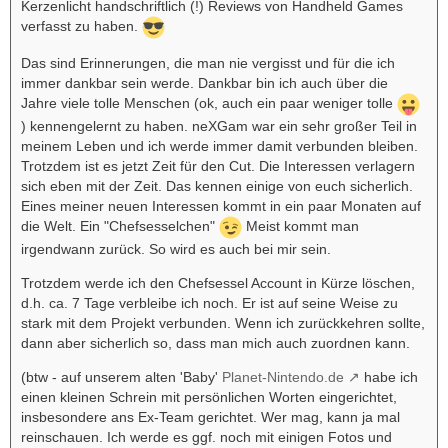
Kerzenlicht handschriftlich (!) Reviews von Handheld Games
verfasst zu haben.
Das sind Erinnerungen, die man nie vergisst und für die ich
immer dankbar sein werde. Dankbar bin ich auch über die
Jahre viele tolle Menschen (ok, auch ein paar weniger tolle
) kennengelernt zu haben. neXGam war ein sehr großer Teil in
meinem Leben und ich werde immer damit verbunden bleiben.
Trotzdem ist es jetzt Zeit für den Cut. Die Interessen verlagern
sich eben mit der Zeit. Das kennen einige von euch sicherlich.
Eines meiner neuen Interessen kommt in ein paar Monaten auf
die Welt. Ein "Chefsesselchen"
Meist kommt man
irgendwann zurück. So wird es auch bei mir sein.
Trotzdem werde ich den Chefsessel Account in Kürze löschen,
d.h. ca. 7 Tage verbleibe ich noch. Er ist auf seine Weise zu
stark mit dem Projekt verbunden. Wenn ich zurückkehren sollte,
dann aber sicherlich so, dass man mich auch zuordnen kann.
(btw - auf unserem alten 'Baby'
Planet-Nintendo.de
habe ich
einen kleinen Schrein mit persönlichen Worten eingerichtet,
insbesondere ans Ex-Team gerichtet. Wer mag, kann ja mal
reinschauen. Ich werde es ggf. noch mit einigen Fotos und