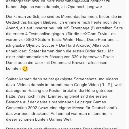
abfotografiert bzw. im Netz zusammen
geklaut
gesucht zu
haben. Jaja, so war's damals, als Opa noch jung war ...
Denkt man zurück, so sind es Momentaufnahmen, Bilder, die im
Gedächtnis hängen blieben. Ich erinnere mich heute noch den
Abend, als auf unserer neu mit MS Frontpage (!) erstellten Seite
die ersten 4 Tests online gingen. (für die neXGam Trivia - es
waren vier SEGA Saturn Tests. Winter Heat, Deep Fear und ...
ich glaube Olympic Soccer + Die Hard Arcade.) Alle noch
unbebildert. Später kamen dann die ersten Bilder dazu. Mit
einer phänomenalen Auflösung von 320 x irgendwas Pixeln.
Damit auch die User mit Dreamcast Browser alles lesen
konnten
Später kamen dann selbst geknipste Screenshots und Videos
dazu. Videos damals im brandneuen Google Video (R.I.P.), weil
das eigene Hosting die Kosten brutal in die Höhe getrieben
hätte. Was noch in der Erinnerung bleibt sind die ersten
Besuche auf der damals brandneuen Leipziger Games
Convention 2002 (wow, eine eigene Messe für Deutschland!) -
das war beeindruckend. Auf einmal war man mittendrin, in
dieser schönen bunten Games Welt.