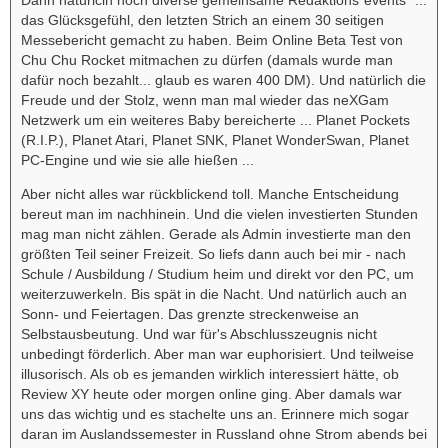
Dann natürlcih noch diverse gemeinsame Redaktions"events" ...
das Glücksgefühl, den letzten Strich an einem 30 seitigen
Messebericht gemacht zu haben. Beim Online Beta Test von
Chu Chu Rocket mitmachen zu dürfen (damals wurde man
dafür noch bezahlt... glaub es waren 400 DM). Und natürlich die
Freude und der Stolz, wenn man mal wieder das neXGam
Netzwerk um ein weiteres Baby bereicherte ... Planet Pockets
(R.I.P.), Planet Atari, Planet SNK, Planet WonderSwan, Planet
PC-Engine und wie sie alle hießen ...
Aber nicht alles war rückblickend toll. Manche Entscheidung
bereut man im nachhinein. Und die vielen investierten Stunden
mag man nicht zählen. Gerade als Admin investierte man den
größten Teil seiner Freizeit. So liefs dann auch bei mir - nach
Schule / Ausbildung / Studium heim und direkt vor den PC, um
weiterzuwerkeln. Bis spät in die Nacht. Und natürlich auch an
Sonn- und Feiertagen. Das grenzte streckenweise an
Selbstausbeutung. Und war für's Abschlusszeugnis nicht
unbedingt förderlich. Aber man war euphorisiert. Und teilweise
illusorisch. Als ob es jemanden wirklich interessiert hätte, ob
Review XY heute oder morgen online ging. Aber damals war
uns das wichtig und es stachelte uns an. Erinnere mich sogar
daran im Auslandssemester in Russland ohne Strom abends bei