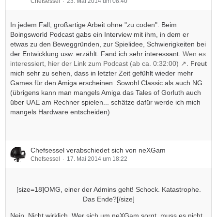
Chefsessel
23. Mai 2014 um 08:40
In jedem Fall, großartige Arbeit ohne "zu coden". Beim
Boingsworld Podcast gabs ein Interview mit ihm, in dem er
etwas zu den Beweggründen, zur Spielidee, Schwierigkeiten bei
der Entwicklung usw. erzählt. Fand ich sehr interessant.
Wen es
interessiert, hier der Link zum Podcast (ab ca. 0:32:00)
. Freut
mich sehr zu sehen, dass in letzter Zeit gefühlt wieder mehr
Games für den Amiga erscheinen. Sowohl Classic als auch NG.
(übrigens kann man mangels Amiga das Tales of Gorluth auch
über UAE am Rechner spielen... schätze dafür werde ich mich
mangels Hardware entscheiden)
Chefsessel verabschiedet sich von neXGam
Chefsessel
17. Mai 2014 um 18:22
[size=18]OMG, einer der Admins geht! Schock. Katastrophe.
Das Ende?[/size]
Nein. Nicht wirklich. Wer sich um neXGam sorgt, muss es nicht.