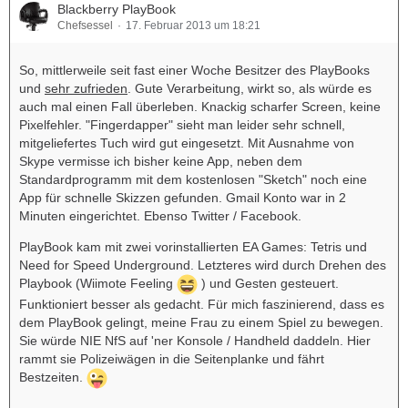
Blackberry PlayBook
Chefsessel
17. Februar 2013 um 18:21
So, mittlerweile seit fast einer Woche Besitzer des PlayBooks
und
sehr zufrieden
. Gute Verarbeitung, wirkt so, als würde es
auch mal einen Fall überleben. Knackig scharfer Screen, keine
Pixelfehler. "Fingerdapper" sieht man leider sehr schnell,
mitgeliefertes Tuch wird gut eingesetzt. Mit Ausnahme von
Skype vermisse ich bisher keine App, neben dem
Standardprogramm mit dem kostenlosen "Sketch" noch eine
App für schnelle Skizzen gefunden. Gmail Konto war in 2
Minuten eingerichtet. Ebenso Twitter / Facebook.
PlayBook kam mit zwei vorinstallierten EA Games: Tetris und
Need for Speed Underground. Letzteres wird durch Drehen des
Playbook (Wiimote Feeling
) und Gesten gesteuert.
Funktioniert besser als gedacht. Für mich faszinierend, dass es
dem PlayBook gelingt, meine Frau zu einem Spiel zu bewegen.
Sie würde NIE NfS auf 'ner Konsole / Handheld daddeln. Hier
rammt sie Polizeiwägen in die Seitenplanke und fährt
Bestzeiten.