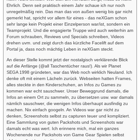
Ehrlich. Denn seit praktisch einem Jahr schaue ich nur noch
unregelmäßig rein. Das man das von außen wenig bis gar nicht
gemerkt hat, spricht vor allem für eines - das neXGam schon
sehr lange kein Projekt einer Einzelperson war/ist, sondern ein
Teamprojekt. Und die engagierte Truppe wird auch weiterhin am
Forum schrauben, Reviews und Specials schreiben, Videos
drehen uvm. und zeigt durch das kürzliche Facelift auf dem
Portal ja, dass noch mächtig Leben in neXGam steckt.
An dieser Stelle kommt jetzt der nostalgisch verklärende Blick
auf die Anfänge (@all Taschentücher raus!). Als wir Planet
SEGA 1998 gründeten, war das Web noch wirklich Neuland. Ich
denke oft mit einem Lächeln zurück. Webseiten hatten Frames,
alles steckte in den Kinderschuhen, an Infos zu Games zu
kommen war echt sauschwer. Unser Beweggrund damals, die
Infos an einem Ort zu sammeln, zu übersetzen usw. war damals
nämlich sauschwer, die wenigen Infos überhaupt ausfindig zu
machen. Nix einfach googeln. An Videos war gar nicht zu
denken, Screenshots selbst zu capturen teuer und kompliziert.
Eine Sammlung von guten Packshots und Screenshots war
damals echt was wert. Ich erinnere mich, mal ein ganzes
Wochenende nur Packshots von Game Gear Spielen selbst