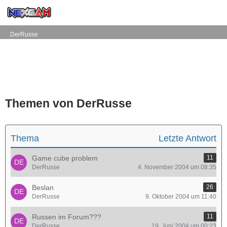
DerRusse
Themen von DerRusse
Thema
Letzte Antwort
Game cube problem
11
DerRusse
4. November 2004 um 08:35
Beslan
26
DerRusse
9. Oktober 2004 um 11:40
Russen im Forum???
11
DerRusse
19. Juni 2004 um 00:23