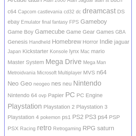
buch
Atari 2600
Atari Jaguar
atari st
dreamcast
c64
DS
Capcom
castlevania
cd32
dc
Gameboy
ebay
Emulator
final fantasy
FPS
Gamecube
Game Boy
Game Gear
Games
GBA
Homebrew
Indie
Genesis
Horror
jaguar
Handheld
Kickstarter
lynx
mario
Japan
Konsole
Mac
Mega Drive
Master System
Mega Man
n64
MVS
Metroidvania
Microsoft
Multiplayer
Nintendo
Neo Geo
nes
neu
neogeo
PC
Nintendo 64
Papier
PC Engine
ovp
Playstation
Playstation 2
Playstation 3
PS2
PS3
ps4
Playstation 4
ps1
PSP
pokemon
retro
RPG
saturn
PSX
Racing
Retrogaming