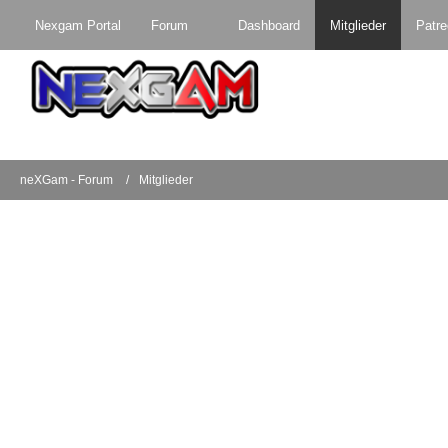
Nexgam Portal
Forum
Dashboard
Mitglieder
Patr
neXGam - Forum
Mitglieder