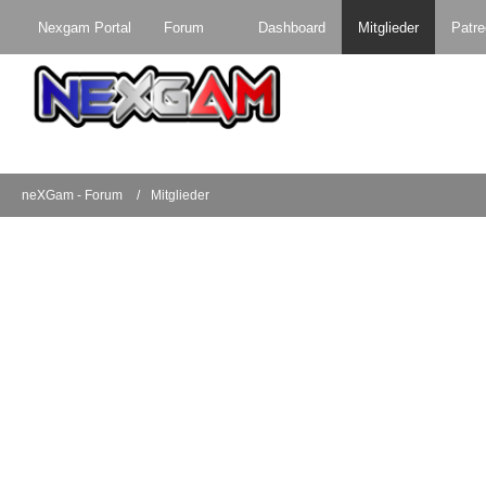
Nexgam Portal
Forum
Dashboard
Mitglieder
Patr
neXGam - Forum
Mitglieder