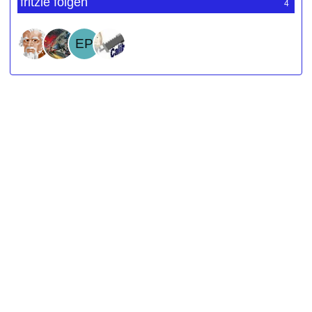
fritzle folgen
4
Werbung