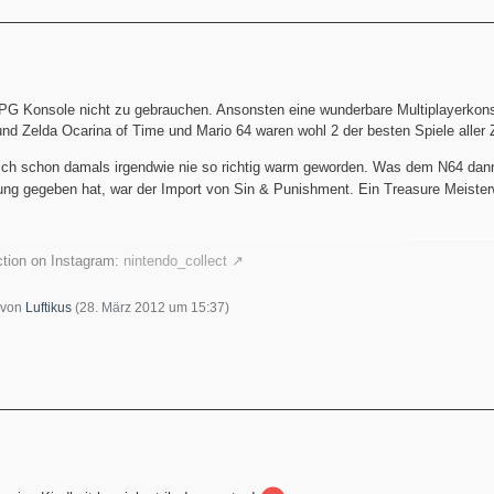
PG Konsole nicht zu gebrauchen. Ansonsten eine wunderbare Multiplayerkons
und Zelda Ocarina of Time und Mario 64 waren wohl 2 der besten Spiele aller 
n ich schon damals irgendwie nie so richtig warm geworden. Was dem N64 da
ng gegeben hat, war der Import von Sin & Punishment. Ein Treasure Meiste
tion on Instagram:
nintendo_collect
t von
Luftikus
(
28. März 2012 um 15:37
)