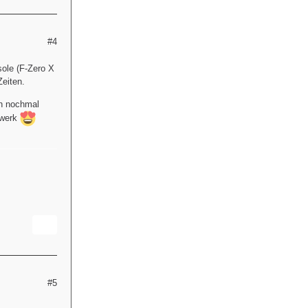
#4
ole (F-Zero X
Zeiten.
nn nochmal
rwerk
#5