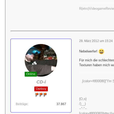
R(etro)VideogameRevi
28. März 2012 um 15:24
Nebelwerfer!
Für mich die schlechte
Texturen haben mich wa
Online
[color=#800080]"I'm S
CD-i
Owlboy
{O,o}
/)__)
Beiträge
37.867
--"-"--
[color=#800080]
http:/