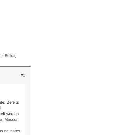
ller Beitrag
#1
te. Bereits
d
kelt werden
ten Messen,
os neuestes