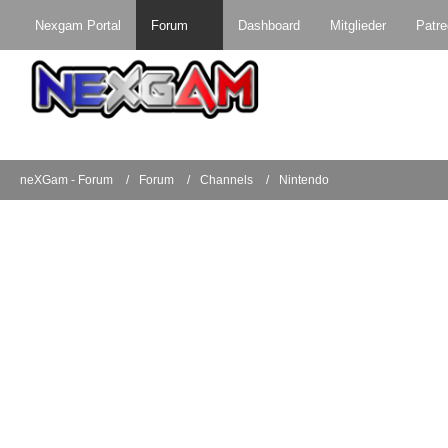
Nexgam Portal
Forum
Dashboard
Mitglieder
Patr
neXGam - Forum
Forum
Channels
Nintendo