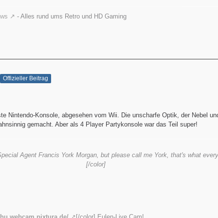
ews
- Alles rund ums Retro und HD Gaming
Offizieller Beitrag
ste Nintendo-Konsole, abgesehen vom Wii. Die unscharfe Optik, der Nebel u
hnsinnig gemacht. Aber als 4 Player Partykonsole war das Teil super!
pecial Agent Francis York Morgan, but please call me York, that's what ever
[/color]
/uhu.webcam.pixtura.de/
[/color] Eulen-Live Cam!