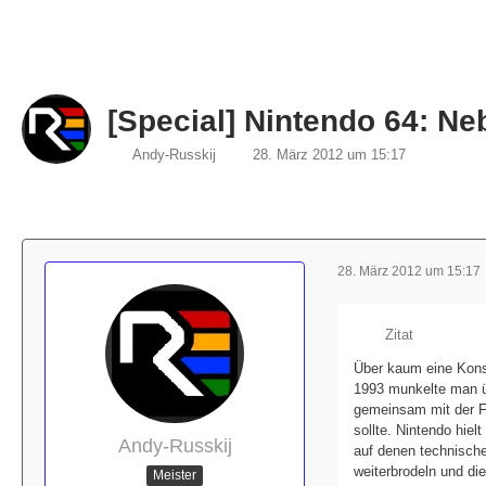
[Special] Nintendo 64: N
Andy-Russkij
28. März 2012 um 15:17
28. März 2012 um 15:17
Zitat
Über kaum eine Konso
1993 munkelte man ü
gemeinsam mit der Fi
sollte. Nintendo hie
Andy-Russkij
auf denen technische
weiterbrodeln und d
Meister