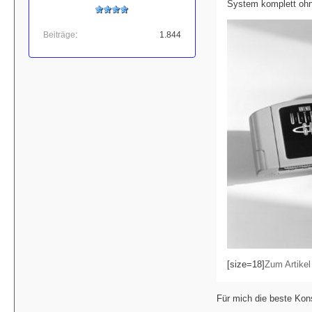
System komplett ohne
Beiträge
1.844
[size=18]
Zum Artikel
Für mich die beste Kon