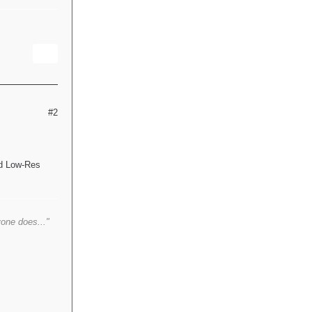
#2
nd Low-Res
yone does..."