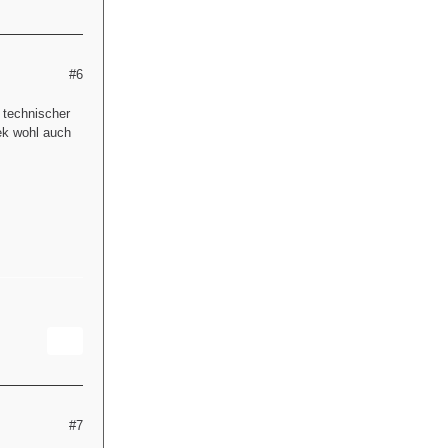
#6
z technischer
ek wohl auch
#7