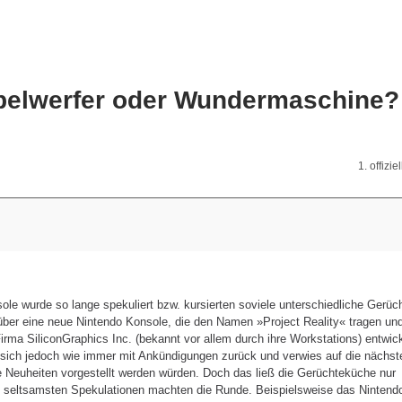
ebelwerfer oder Wundermaschine?
1. offizie
le wurde so lange spekuliert bzw. kursierten soviele unterschiedliche Gerüch
ber eine neue Nintendo Konsole, die den Namen »Project Reality« tragen un
rma SiliconGraphics Inc. (bekannt vor allem durch ihre Workstations) entwic
lt sich jedoch wie immer mit Ankündigungen zurück und verwies auf die nächs
 Neuheiten vorgestellt werden würden. Doch das ließ die Gerüchteküche nur
ie seltsamsten Spekulationen machten die Runde. Beispielsweise das Nintend