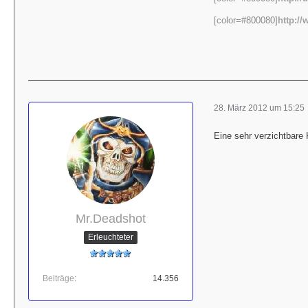
[color=#800080]
http:/
28. März 2012 um 15:25
Eine sehr verzichtbare
Mr.Deadshot
Erleuchteter
Beiträge
14.356