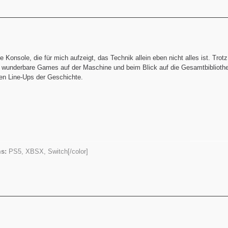
e Konsole, die für mich aufzeigt, das Technik allein eben nicht alles ist. Trot
le wunderbare Games auf der Maschine und beim Blick auf die Gesamtbiblioth
ten Line-Ups der Geschichte.
s:
PS5, XBSX, Switch[/color]