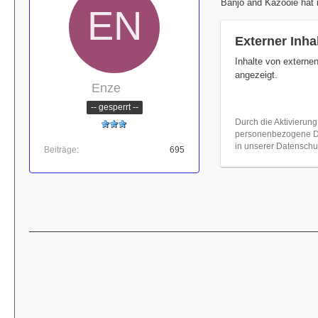
Banjo and Kazooie hat m
Externer Inha
Inhalte von externe
angezeigt.
Enze
-- gesperrt --
Durch die Aktivierung
personenbezogene Dat
in unserer Datenschut
Beiträge
695