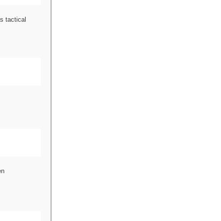
 tactical
en