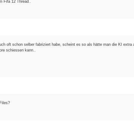
m Fifa 12 Thread..
h oft schon selber fabriziert habe, scheint es so als hätte man die KI extra 
ore schiessen kann..
Files?