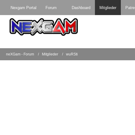
Nexgam Portal
Forum
Dashboard
Mitglieder
Patr
neXGam - Forum
Mitglieder
wuRSti