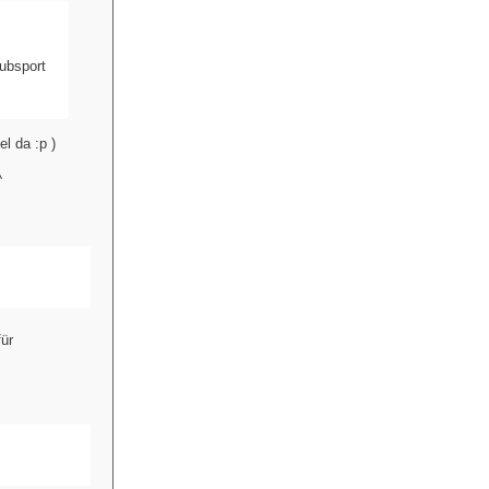
ubsport
l da :p )
^
für