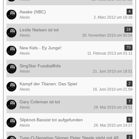
Awake (NBC)
4
Alexis
2. März 2012 um 18:38
Leslie Nielsen ist tot
18
Alexis
30. November 2010 um 00:04
New Kids - Ey Junge!
70
Alexis
11. Februar 2013 um 01:11
SingStar Fussballhits
Alexis
21. Juni 2010 um 18:51
Kampf der Titanen: Das Spiel
2
Alexis
16. Juni 2010 um 21:59
Gary Coleman ist tot
7
Alexis
29. Mai 2010 um 19:51
Slipknot-Bassist tot aufgefunden
6
Alexis
26. Mai 2010 um 14:37
Type-O-Negative-Sänger Peter Steele stirbt mit 48
2