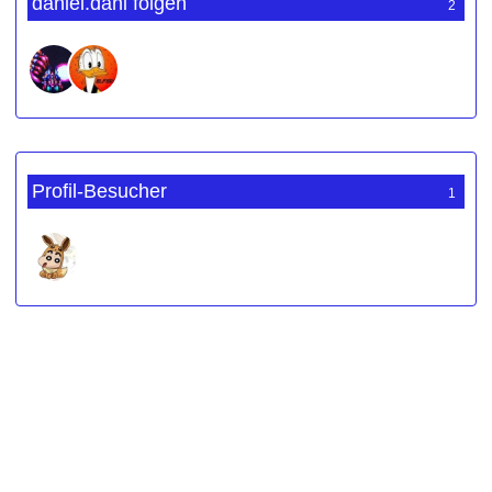
daniel.dani folgen
2
Profil-Besucher
1
Werbung