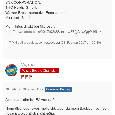
SNK CORPORATION,
THQ Nordic GmbH,
Warner Bros. Interactive Entertainment
Microsoft Studios
Mehr Infos direkt bei Microsoft:
http://news.xbox.com/2017/02/28/int…wE3fjjAbwQqQ.99
7 Mal editiert, zuletzt von
rocco4ever
(
28. Februar 2017 um 16:40
)
Nognir
Puzzle Bobble Champion
28. Februar 2017 um 16:27
Offizieller Beitrag
Also quasi ähnlich EA Access?
Hmm überlegenswert vielleicht, aber da mein Backlog noch so
riesig ist, eigentlich nicht nötig.