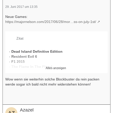
29. Juni 2017 um 13:35
Neue Games:
https://majornelson.com/2017/06/28/mor…ss-on-july-1st/
Zitat
-
Dead Island Definitive Edition
-
Resident Evil 6
-
F1 2015
-
The Flame In The Flood
Alles anzeigen
-
Guacamelee: Super Turbo Championship Edition
-
Bard's Gold
Wow wenn sie weiterhin solche Blockbuster da rein packen
-
Monaco: What's Yours Is Mine
werde sogar ich bald nicht mehr widerstehen können!
Azazel