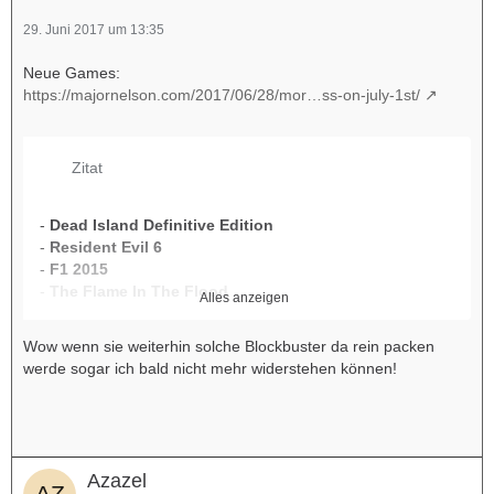
29. Juni 2017 um 13:35
Neue Games:
https://majornelson.com/2017/06/28/mor…ss-on-july-1st/
Zitat
-
Dead Island Definitive Edition
-
Resident Evil 6
-
F1 2015
-
The Flame In The Flood
Alles anzeigen
-
Guacamelee: Super Turbo Championship Edition
-
Bard's Gold
Wow wenn sie weiterhin solche Blockbuster da rein packen
-
Monaco: What's Yours Is Mine
werde sogar ich bald nicht mehr widerstehen können!
Azazel