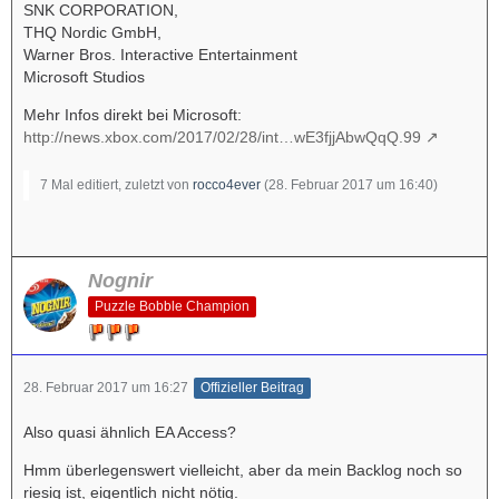
SNK CORPORATION,
THQ Nordic GmbH,
Warner Bros. Interactive Entertainment
Microsoft Studios
Mehr Infos direkt bei Microsoft:
http://news.xbox.com/2017/02/28/int…wE3fjjAbwQqQ.99
7 Mal editiert, zuletzt von
rocco4ever
(
28. Februar 2017 um 16:40
)
Nognir
Puzzle Bobble Champion
28. Februar 2017 um 16:27
Offizieller Beitrag
Also quasi ähnlich EA Access?
Hmm überlegenswert vielleicht, aber da mein Backlog noch so
riesig ist, eigentlich nicht nötig.