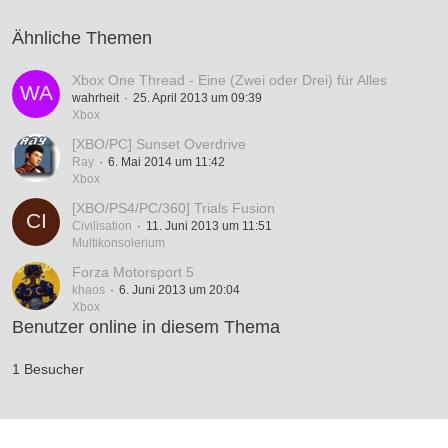
Ähnliche Themen
Xbox One Thread - Eine (Zwei oder Drei) für Alles
wahrheit
25. April 2013 um 09:39
Xbox
[XBO/PC] Sunset Overdrive
Ray
6. Mai 2014 um 11:42
Xbox
[XBO/PS4/PC/360] Trials Fusion
Civilisation
11. Juni 2013 um 11:51
Multikonsolerium
Forza Motorsport 5
khaos
6. Juni 2013 um 20:04
Xbox
Benutzer online in diesem Thema
1 Besucher