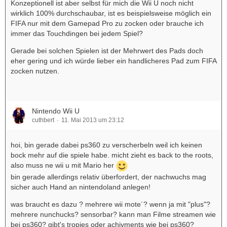
Konzeptionell ist aber selbst für mich die Wii U noch nicht
wirklich 100% durchschaubar, ist es beispielsweise möglich ein
FIFA nur mit dem Gamepad Pro zu zocken oder brauche ich
immer das Touchdingen bei jedem Spiel?
Gerade bei solchen Spielen ist der Mehrwert des Pads doch
eher gering und ich würde lieber ein handlicheres Pad zum FIFA
zocken nutzen.
Nintendo Wii U
cuthbert
11. Mai 2013 um 23:12
hoi, bin gerade dabei ps360 zu verscherbeln weil ich keinen
bock mehr auf die spiele habe. micht zieht es back to the roots,
also muss ne wii u mit Mario her
bin gerade allerdings relativ überfordert, der nachwuchs mag
sicher auch Hand an nintendoland anlegen!
was braucht es dazu ? mehrere wii mote´? wenn ja mit "plus"?
mehrere nunchucks? sensorbar? kann man Filme streamen wie
bei ps360? gibt's tropies oder achivments wie bei ps360?