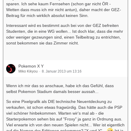
sparen. Ich sehe kaum Fernsehen (schon gar nicht ÖR -
Wetten dass muss ich mir nicht antun), daher macht der GEZ-
Beitrag für mich wirklich absolut keinen Sinn.
Interessant wird es bestimmt auch bei von der GEZ befreiten
Studenten, die in eine WG wollen... Ist doch klar, dass die mehr
oder weniger gezwungen sind, einen Teilbeitrag zu entrichten,
sonst bekommen sie das Zimmer nicht.
Pokemon X Y
Miko Kikyou
8. Januar 2013 um 13:16
Wenn ich mir das so anschaue, habe ich das Gefühl, dass
selbst Pokemon Stadium damals besser aussah...
So eine Pixelgrafik als DIE technische Neuentdeckung zu
verkaufen, ist schon etwas fragwürdig. Das hätte auch die PSP
viel schöner hinbekommen. Warten wir's mal ab - die
Starterpokemon sehen bis auf "Froxy" ja ganz in Ordnung aus.
Viel erwarte ich von den neuen Spielen nicht... Wer ist eigentlich
auf die Namen der Editionen gekommen? "X und Y"...
Ist ja