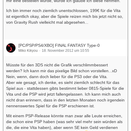
mir eine bestellen würde, würde ich glaube ich diese nehmen.
Ich bin immer noch ziemlich unentschlossen, 199€ für die Vita
ist eigentlich okay, aber die Spiele reizen mich bis jetzt nicht so,
von Gravity Rush vielleicht mal abgesehen...
[PC/PSP/PS4/XBO] FINAL FANTASY Type-0
Miko Kikyou
18. November 2012 um 10:55
Müsste für den 3DS nicht die Grafik verschlimmbessert
werden? Ich kann mir das pixelige Bild schon vorstellen...xD
Nein, wenn, dann doch lieber für die PS3 oder die Vita.
Aber wie gesagt, ich denke, es sieht ziemlich schlecht für das
Spiel aus - stattdessen gibts bestimmt lieber 0815-Spiele für die
Vita und die PSP wird jetzt fallengelassen. Ich kann mich auch
nicht dran erinnern, dass in den letzten Monaten noch irgendein
nennenswertes Spiel für die PSP erschienen ist.
Mit einem PSP-Release könnte man zwar alle Leute erreichen,
die schon eine PSP haben (was sehr viel mehr sein würden als
die, die eine Vita haben), aber wenn SE kein Geld verdienen