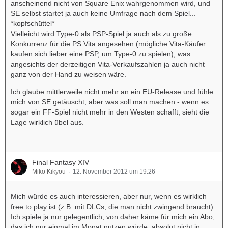
anscheinend nicht von Square Enix wahrgenommen wird, und
SE selbst startet ja auch keine Umfrage nach dem Spiel...
*kopfschüttel*
Vielleicht wird Type-0 als PSP-Spiel ja auch als zu große
Konkurrenz für die PS Vita angesehen (mögliche Vita-Käufer
kaufen sich lieber eine PSP, um Type-0 zu spielen), was
angesichts der derzeitigen Vita-Verkaufszahlen ja auch nicht
ganz von der Hand zu weisen wäre.
Ich glaube mittlerweile nicht mehr an ein EU-Release und fühle
mich von SE getäuscht, aber was soll man machen - wenn es
sogar ein FF-Spiel nicht mehr in den Westen schafft, sieht die
Lage wirklich übel aus.
Final Fantasy XIV
Miko Kikyou
12. November 2012 um 19:26
Mich würde es auch interessieren, aber nur, wenn es wirklich
free to play ist (z.B. mit DLCs, die man nicht zwingend braucht).
Ich spiele ja nur gelegentlich, von daher käme für mich ein Abo,
das ich nur einmal im Monat nutzen würde, absolut nicht in