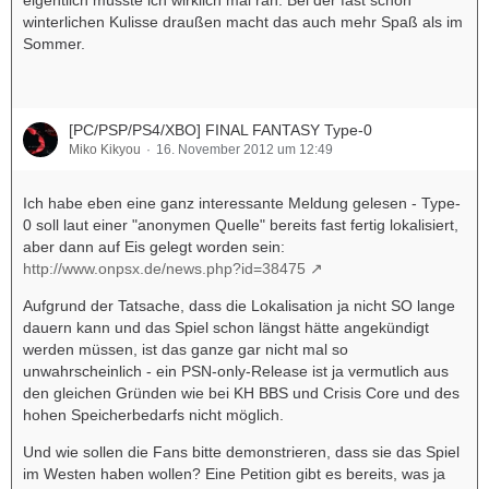
eigentlich müsste ich wirklich mal ran. Bei der fast schon
winterlichen Kulisse draußen macht das auch mehr Spaß als im
Sommer.
[PC/PSP/PS4/XBO] FINAL FANTASY Type-0
Miko Kikyou
16. November 2012 um 12:49
Ich habe eben eine ganz interessante Meldung gelesen - Type-
0 soll laut einer "anonymen Quelle" bereits fast fertig lokalisiert,
aber dann auf Eis gelegt worden sein:
http://www.onpsx.de/news.php?id=38475
Aufgrund der Tatsache, dass die Lokalisation ja nicht SO lange
dauern kann und das Spiel schon längst hätte angekündigt
werden müssen, ist das ganze gar nicht mal so
unwahrscheinlich - ein PSN-only-Release ist ja vermutlich aus
den gleichen Gründen wie bei KH BBS und Crisis Core und des
hohen Speicherbedarfs nicht möglich.
Und wie sollen die Fans bitte demonstrieren, dass sie das Spiel
im Westen haben wollen? Eine Petition gibt es bereits, was ja