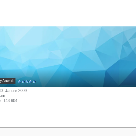
y Anwalt
 30. Januar 2009
rum
e
143.604