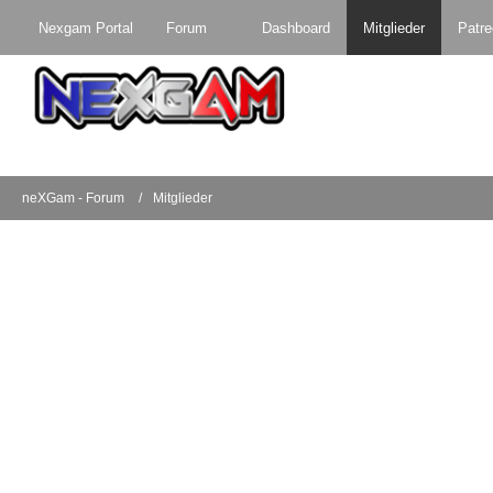
Nexgam Portal
Forum
Dashboard
Mitglieder
Patr
neXGam - Forum
Mitglieder