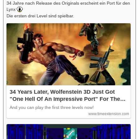
34 Jahre nach Release des Originals erscheint ein Port für den
Lynx
Die ersten drei Level sind spielbar.
34 Years Later, Wolfenstein 3D Just Got
"One Hell Of An Impressive Port" For The
Atari Lynx
And you can play the first three levels now!
www.timeextension.com