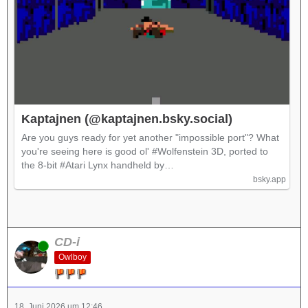
Kaptajnen (@kaptajnen.bsky.social)
Are you guys ready for yet another "impossible port"? What
you're seeing here is good ol' #Wolfenstein 3D, ported to
the 8-bit #Atari Lynx handheld by…
bsky.app
CD-i
Online
Owlboy
18. Juni 2026 um 12:46