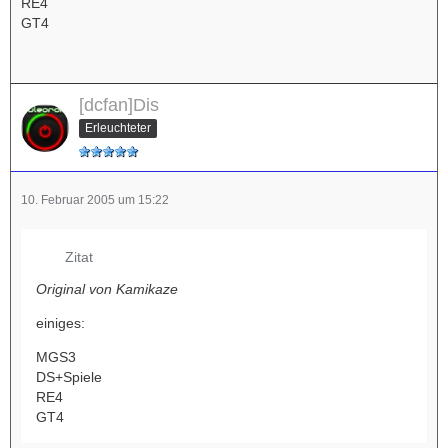
RE4
GT4
[dcfan]Dis
Erleuchteter
10. Februar 2005 um 15:22
Zitat
Original von Kamikaze
einiges:
MGS3
DS+Spiele
RE4
GT4