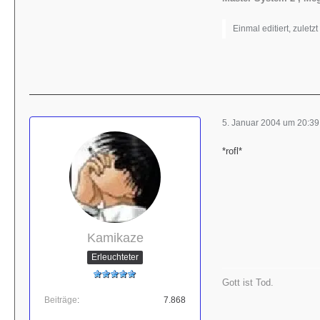
Einmal editiert, zuletz
5. Januar 2004 um 20:39
*rofl*
Kamikaze
Erleuchteter
Gott ist Tod.
Beiträge
7.868