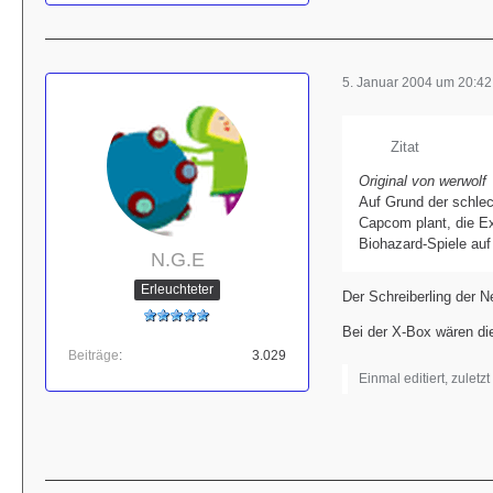
5. Januar 2004 um 20:42
Zitat
Original von werwolf
Auf Grund der schlec
Capcom plant, die Ex
Biohazard-Spiele auf
N.G.E
Erleuchteter
Der Schreiberling der N
Bei der X-Box wären die
Beiträge
3.029
Einmal editiert, zuletz