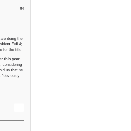
#4
 are doing the
sident Evil 4;
for the title.
er this year
 considering
ld us that he
: "obviously