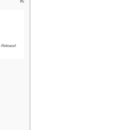
#5
x-Release!