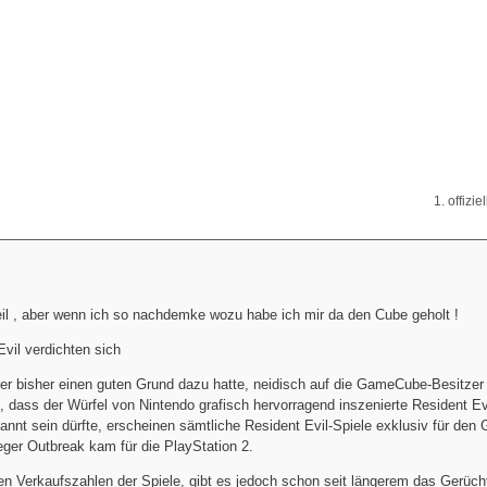
1. offizie
eil , aber wenn ich so nachdemke wozu habe ich mir da den Cube geholt !
vil verdichten sich
 bisher einen guten Grund dazu hatte, neidisch auf die GameCube-Besitzer 
n, dass der Würfel von Nintendo grafisch hervorragend inszenierte Resident Ev
kannt sein dürfte, erscheinen sämtliche Resident Evil-Spiele exklusiv für de
leger Outbreak kam für die PlayStation 2.
en Verkaufszahlen der Spiele, gibt es jedoch schon seit längerem das Gerüch