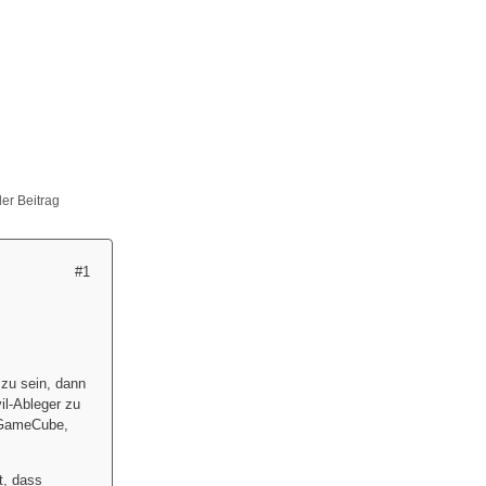
ller Beitrag
#1
zu sein, dann
il-Ableger zu
n GameCube,
t, dass