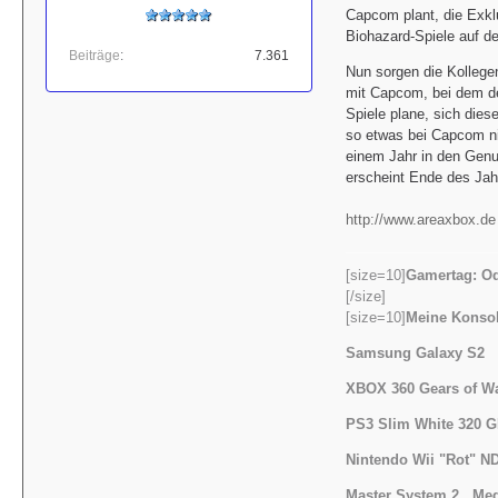
Capcom plant, die Exkl
Biohazard-Spiele auf de
Beiträge
7.361
Nun sorgen die Kolleg
mit Capcom, bei dem de
Spiele plane, sich die
so etwas bei Capcom ni
einem Jahr in den Genu
erscheint Ende des Jah
http://www.areaxbox.de
[size=10]
Gamertag: Od
[/size]
[size=10]
Meine Konsol
Samsung Galaxy S2
XBOX 360 Gears of W
PS3 Slim White 320 G
Nintendo Wii "Rot" ND
Master System 2 ,
Meg