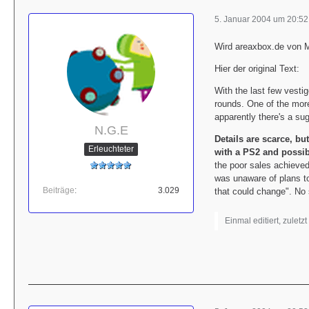
5. Januar 2004 um 20:52
Wird areaxbox.de von M
Hier der original Text:
With the last few vestig
rounds. One of the more
apparently there's a su
N.G.E
Details are scarce, bu
Erleuchteter
with a PS2 and possib
the poor sales achieve
was unaware of plans to
Beiträge
3.029
that could change". No 
Einmal editiert, zuletz