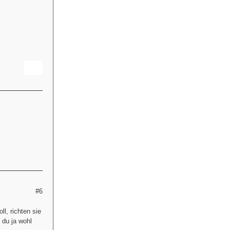
#6
l, richten sie
 du ja wohl