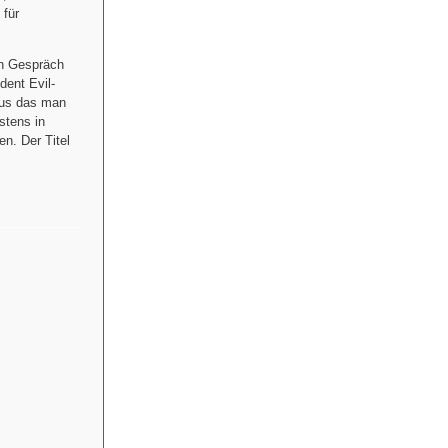
 für
in Gespräch
dent Evil-
aus das man
stens in
n. Der Titel