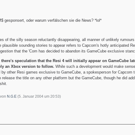
$ gesponsert, oder warum verfälschen sie die News? *lol*
es of the silly season reluctantly disappearing, all manner of unlikely rumours
 plausible sounding stories to appear refers to Capcom's hotly anticipated Re
ggestion that the 'Com has decided to abandon its GameCube exclusive stance 
t there's speculation that the Resi 4 will initially appear on GameCube lat
ly an Xbox version to follow.
While such a development would make sense,
d by other Resi games exclusive to GameCube, a spokesperson for Capcom to
 release the title on any other platform but the GameCube, though he did add
shit.
t von
N.G.E
(
5. Januar 2004 um 20:53
)