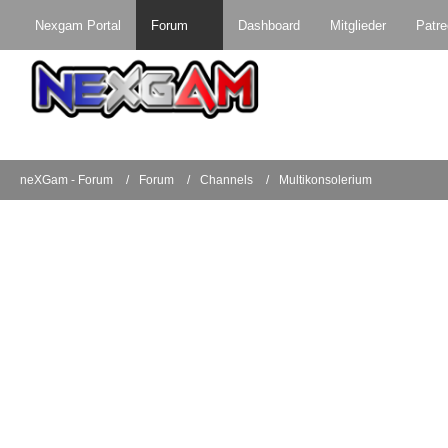
Nexgam Portal
Forum
Dashboard
Mitglieder
Patr
neXGam - Forum
Forum
Channels
Multikonsolerium