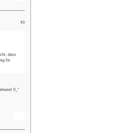
#3
cht, dass
eg für
Release! 0_°