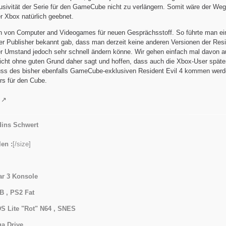
usivität der Serie für den GameCube nicht zu verlängern. Somit wäre der Weg
r Xbox natürlich geebnet.
en von Computer and Videogames für neuen Gesprächsstoff. So führte man e
r Publisher bekannt gab, dass man derzeit keine anderen Versionen der Resi
ser Umstand jedoch sehr schnell ändern könne. Wir gehen einfach mal davon 
cht ohne guten Grund daher sagt und hoffen, dass auch die Xbox-User späte
ss des bisher ebenfalls GameCube-exklusiven Resident Evil 4 kommen werde
rs für den Cube.
ins Schwert
en :
[/size]
ar 3 Konsole
B , PS2 Fat
S Lite "Rot" N64 ,
SNES
a Drive