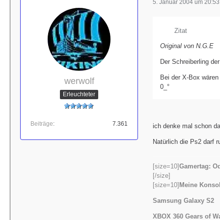
5. Januar 2004 um 20:53
Zitat
Original von N.G.E
Der Schreiberling de
Bei der X-Box wären d
werwolf
0_°
Erleuchteter
Beiträge
7.361
ich denke mal schon da
Natürlich die Ps2 darf 
[size=10]
Gamertag: Od
[/size]
[size=10]
Meine Konsol
Samsung Galaxy S2
XBOX 360 Gears of W