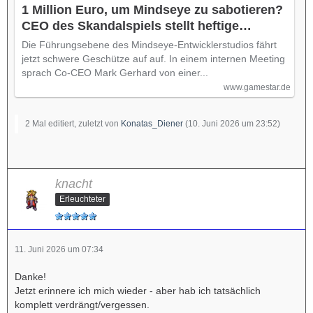
1 Million Euro, um Mindseye zu sabotieren?
CEO des Skandalspiels stellt heftige
Anschuldigungen auf, spricht von korrupten
Die Führungsebene des Mindseye-Entwicklerstudios fährt
Journalisten
jetzt schwere Geschütze auf auf. In einem internen Meeting
sprach Co-CEO Mark Gerhard von einer...
www.gamestar.de
2 Mal editiert, zuletzt von
Konatas_Diener
(
10. Juni 2026 um 23:52
)
knacht
Erleuchteter
11. Juni 2026 um 07:34
Danke!
Jetzt erinnere ich mich wieder - aber hab ich tatsächlich
komplett verdrängt/vergessen.