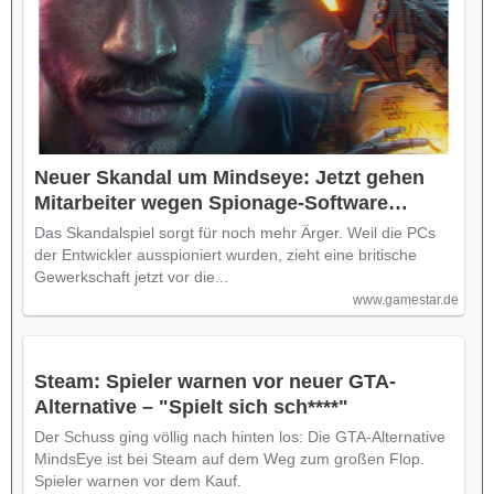
Neuer Skandal um Mindseye: Jetzt gehen
Mitarbeiter wegen Spionage-Software
rechtlich gegen das Studio vor
Das Skandalspiel sorgt für noch mehr Ärger. Weil die PCs
der Entwickler ausspioniert wurden, zieht eine britische
Gewerkschaft jetzt vor die...
www.gamestar.de
Steam: Spieler warnen vor neuer GTA-
Alternative – "Spielt sich sch****"
Der Schuss ging völlig nach hinten los: Die GTA-Alternative
MindsEye ist bei Steam auf dem Weg zum großen Flop.
Spieler warnen vor dem Kauf.