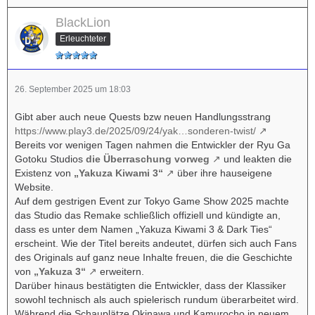
BlackLion
Erleuchteter
26. September 2025 um 18:03
Gibt aber auch neue Quests bzw neuen Handlungsstrang
https://www.play3.de/2025/09/24/yak…sonderen-twist/
Bereits vor wenigen Tagen nahmen die Entwickler der Ryu Ga
Gotoku Studios
die Überraschung vorweg
und leakten die
Existenz von
„Yakuza Kiwami 3“
über ihre hauseigene
Website.
Auf dem gestrigen Event zur Tokyo Game Show 2025 machte
das Studio das Remake schließlich offiziell und kündigte an,
dass es unter dem Namen „Yakuza Kiwami 3 & Dark Ties“
erscheint. Wie der Titel bereits andeutet, dürfen sich auch Fans
des Originals auf ganz neue Inhalte freuen, die die Geschichte
von
„Yakuza 3“
erweitern.
Darüber hinaus bestätigten die Entwickler, dass der Klassiker
sowohl technisch als auch spielerisch rundum überarbeitet wird.
Während die Schauplätze Okinawa und Kamurocho in neuem