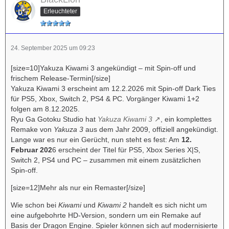
Erleuchteter
24. September 2025 um 09:23
[size=10]Yakuza Kiwami 3 angekündigt – mit Spin-off und
frischem Release-Termin[/size]
Yakuza Kiwami 3 erscheint am 12.2.2026 mit Spin-off Dark Ties
für PS5, Xbox, Switch 2, PS4 & PC. Vorgänger Kiwami 1+2
folgen am 8.12.2025.
Ryu Ga Gotoku Studio hat
Yakuza Kiwami 3
, ein komplettes
Remake von
Yakuza 3
aus dem Jahr 2009, offiziell angekündigt.
Lange war es nur ein Gerücht, nun steht es fest: Am
12.
Februar 202
6 erscheint der Titel für PS5, Xbox Series X|S,
Switch 2, PS4 und PC – zusammen mit einem zusätzlichen
Spin-off.
[size=12]Mehr als nur ein Remaster[/size]
Wie schon bei
Kiwami
und
Kiwami 2
handelt es sich nicht um
eine aufgebohrte HD-Version, sondern um ein Remake auf
Basis der Dragon Engine. Spieler können sich auf modernisierte