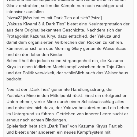
Glanz erstrahlen, sollen die Kämpfe nun noch wuchtiger und
intensiver ausfallen.
[size=22]Was hat es mit Dark Ties auf sich?[/size]
„Yakuza Kiwami 3 & Dark Ties“ bietet eine Neuinterpretation der
aus dem Original bekannten Geschichte. Nachdem sich der
Protagonist Kazuma Kiryu dazu entschied, der Yakuza und
damit dem organisierten Verbrechen den Rücken zu kehren,
kümmert er sich um das Morning Glory genannte Waisenhaus
und die dort lebenden Kinder.
Schnell holt ihn jedoch seine Vergangenheit ein, die Kazuma
Kiryu in einen tödlichen Machtkampf zwischen dem Tojo-Clan
und der Politik verwickelt, der schließlich auch das Waisenhaus
bedroht.
Neu ist der „Dark Ties“ genannte Handlungsstrang, der
Yoshitaka Mine in den Mittelpunkt rückt. Einst ein erfolgreicher
Unternehmer, verlor Mine durch einen Schicksalsschlag alles
und entschied sich dazu, der Yakuza beizutreten und ein Leben
im Untergrund zu führen. Getrieben von innerer Leere sucht er
erneut nach echten Bindungen.
Spielerisch hebt sich „Dark Ties“ von Kazuma Kiryus Part ab
und bietet unter anderem ein neues Kampfsystem mit