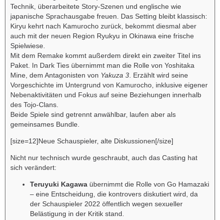
Technik, überarbeitete Story-Szenen und englische wie
japanische Sprachausgabe freuen. Das Setting bleibt klassisch:
Kiryu kehrt nach Kamurocho zurück, bekommt diesmal aber
auch mit der neuen Region Ryukyu in Okinawa eine frische
Spielwiese.
Mit dem Remake kommt außerdem direkt ein zweiter Titel ins
Paket. In Dark Ties übernimmt man die Rolle von Yoshitaka
Mine, dem Antagonisten von
Yakuza 3
. Erzählt wird seine
Vorgeschichte im Untergrund von Kamurocho, inklusive eigener
Nebenaktivitäten und Fokus auf seine Beziehungen innerhalb
des Tojo-Clans.
Beide Spiele sind getrennt anwählbar, laufen aber als
gemeinsames Bundle.
[size=12]Neue Schauspieler, alte Diskussionen[/size]
Nicht nur technisch wurde geschraubt, auch das Casting hat
sich verändert:
Teruyuki Kagawa
übernimmt die Rolle von Go Hamazaki
– eine Entscheidung, die kontrovers diskutiert wird, da
der Schauspieler 2022 öffentlich wegen sexueller
Belästigung in der Kritik stand.