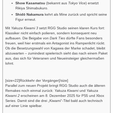
Show Kasamatsu
(bekannt aus
Tokyo Vice
) ersetzt
Rikiya Shimabukuro.
Shidō Nakamura
kehrt als Mine zurück und spricht seine
Figur erneut.
Mit
Yakuza Kiwami 3
setzt RGG Studio seinen klaren Kurs fort:
Klassiker nicht einfach polieren, sondern konsequent neu
aufbauen. Die Beigabe von
Dark Ties
dürfte Fans besonders
freuen, weil hier erstmals ein Antagonist ins Rampenlicht rückt.
Ob die Besetzungswahl von Kagawa der Marke schadet, bleibt
abzuwarten – zumindest spielerisch sieht das nach einem Paket
aus, das sich für Veteranen und Neueinsteiger gleichermaßen
lohnt.
[size=22]Rückkehr der Vorgänger[/size]
Parallel zum neuen Projekt bringt RGG Studio auch die älteren
Remakes noch einmal zurück:
Yakuza Kiwami
und
Yakuza
Kiwami 2
erscheinen am 8. Dezember 2025 für PS5 und Xbox
Series. Damit sind die drei „Kiwami“-Titel bald auch technisch
auf einer Linie spielbar.