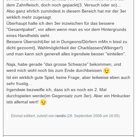
dem Zahnfleisch, doch noch gepackt(3. Versuch oder so)...
Also ganz ehrlich zumindest in diesem Bereich hat mir der 3er
wirklich mehr zugesagt.
Überhaupt halte ich den 3er inzwischen für das bessere
"Gesamtpaket", vor allem wenn man es vor dem Hintergrunds
eines Handhelds sieht.
Bessere Übersicht(4er ist in Dungeons/Dörfern mMn n bissl zu
dicht gezoomt), Wahlmöglichkeit der Charklassen(Wikinger!)
und man kann sich generell alles irgendwie besser "einteilen".
Naja, habe gerade "das grosse Schwarze" bekommen, und
werd mich wohl noch bis zum Ende durchbeissen
Ist ein wirklich gute Spiel, keine Frage, aber teilweise eben auch
sehr frustig...
Irgendwie bezweifle ich, dass ich es noch ein 2. Mal
durchspielen werde(im Gegensatz zum 3er). Aber ein Hinkucker
ists allemal wert!
Einmal editiert, zuletzt von
randis
(
28. September 2008 um 16:05
)