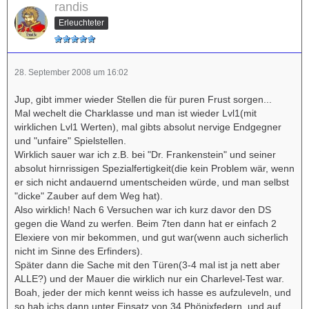
randis
Erleuchteter
28. September 2008 um 16:02
Jup, gibt immer wieder Stellen die für puren Frust sorgen...
Mal wechelt die Charklasse und man ist wieder Lvl1(mit
wirklichen Lvl1 Werten), mal gibts absolut nervige Endgegner
und "unfaire" Spielstellen.
Wirklich sauer war ich z.B. bei "Dr. Frankenstein" und seiner
absolut hirnrissigen Spezialfertigkeit(die kein Problem wär, wenn
er sich nicht andauernd umentscheiden würde, und man selbst
"dicke" Zauber auf dem Weg hat).
Also wirklich! Nach 6 Versuchen war ich kurz davor den DS
gegen die Wand zu werfen. Beim 7ten dann hat er einfach 2
Elexiere von mir bekommen, und gut war(wenn auch sicherlich
nicht im Sinne des Erfinders).
Später dann die Sache mit den Türen(3-4 mal ist ja nett aber
ALLE?) und der Mauer die wirklich nur ein Charlevel-Test war.
Boah, jeder der mich kennt weiss ich hasse es aufzuleveln, und
so hab ichs dann unter Einsatz von 34 Phönixfedern, und auf