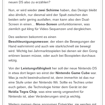
neuen DS also zu erzählen?
Nun, er wird wieder
zwei Schirme
haben, das Design bleibt
also ähnlich, nur diesmal wird der Spalt zwischen den
beiden sehr gering ausfallen, man kann also den Dual-
Screen in einen…
Mono-Screen
umfunktionieren, was
ziemlich gut kling für Video-Sequenzen und dergleichen.
Des weiteren bekommt es einen
Beschleunigungsmesser
, der eben die Bewegungen der
Hand wahrnimmt und auch wie stark/schnell sie bewegt
wird. Wichtig bei Jahrmarktsspielen bei denen wir den Gong
ertönen lassen müsse, oder auch bei Boxspielen durchaus
witzig.
Von der
Leistungsfähigkeit
her soll der neue Nintendo DS
in etwa dort liegen wo einst der
Nintendo Game Cube
war.
Was ja recht beeindruckend ist, denn immerhin ist das nur
eine Stufe unter der Nintendo Wii. Sollte es Techies unter
euch geben, die Technologie hinter dem Gerät ist der
Nvidia Tegra Chip
, was eine wenig ungewohnt für
Nintendo ist, aber Veränderungen sind ja wichtig.
Weiters meinen diese anonymen Entwickler, sie werden mit