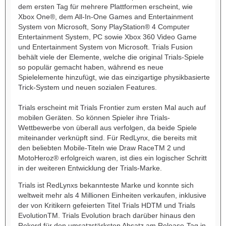
dem ersten Tag für mehrere Plattformen erscheint, wie
Xbox One®, dem All-In-One Games and Entertainment
System von Microsoft, Sony PlayStation® 4 Computer
Entertainment System, PC sowie Xbox 360 Video Game
und Entertainment System von Microsoft. Trials Fusion
behält viele der Elemente, welche die original Trials-Spiele
so populär gemacht haben, während es neue
Spielelemente hinzufügt, wie das einzigartige physikbasierte
Trick-System und neuen sozialen Features.
Trials erscheint mit Trials Frontier zum ersten Mal auch auf
mobilen Geräten. So können Spieler ihre Trials-
Wettbewerbe von überall aus verfolgen, da beide Spiele
miteinander verknüpft sind. Für RedLynx, die bereits mit
den beliebten Mobile-Titeln wie Draw RaceTM 2 und
MotoHeroz® erfolgreich waren, ist dies ein logischer Schritt
in der weiteren Entwicklung der Trials-Marke.
Trials ist RedLynxs bekannteste Marke und konnte sich
weltweit mehr als 4 Millionen Einheiten verkaufen, inklusive
der von Kritikern gefeierten Titel Trials HDTM und Trials
EvolutionTM. Trials Evolution brach darüber hinaus den
Rekord für den umsatzstärksten Absatz am Release-Tag in