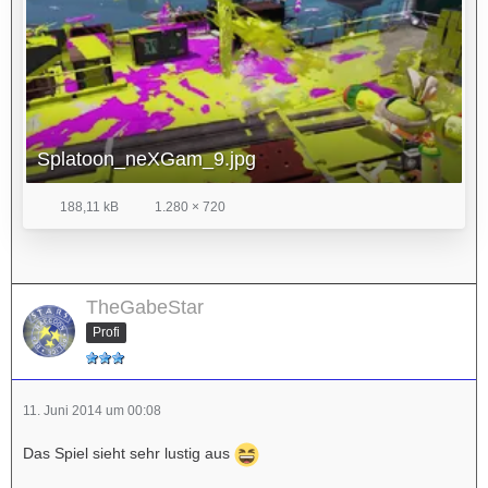
Splatoon_neXGam_9.jpg
188,11 kB
1.280 × 720
TheGabeStar
Profi
11. Juni 2014 um 00:08
Das Spiel sieht sehr lustig aus