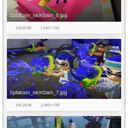
Splatoon_neXGam_5.jpg
118,65 kB
1.280 × 720
Splatoon_neXGam_7.jpg
185,28 kB
1.280 × 720