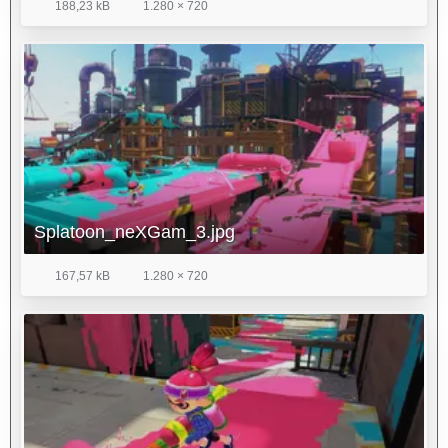
hard-to-reach
188,23 kB
1.280 × 720
areas.
• Covering more territory with ink unlocks powered-up super
weapons that
can be used to attack rivals or cover more turf.
• Strategy is everything. Defeat enemies to splatter them in
an explosion of
ink, covering more turf for your team. But choose wisely:
Players who
only go after the enemy might find their turf redecorated in
their enemies’
colors.
Splatoon_neXGam_3.jpg
• Refill ink tanks, hide from opponents or move faster by
turning into a
167,57 kB
1.280 × 720
squid and diving into the ink with the tap of a button.
• Select between multiple control options on the Wii U
GamePad controller,
including using gyroscopic controls to look around, allowing
for better
aiming and control.
• Hop online and battle in four-on-four matches