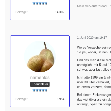
Mein Verkaufsthread:
P
Beiträge
14.302
1. Juni 2020 um 19:17
Wo es Verasche sein sol
195ps, wobei, ist nen D
Und das man diese Moto
unmöglich, mit 5l auf 
schwer, aber fast alles 
namenlos
Ich hatte 1999 ein ähnl
über 30 Liter verballer
Erleuchteter
es etwas verzerrt, dam
Bei einem Elektrowagen
Beiträge
6.954
das viel übler als ein 
anfängt, Spaß zu bring