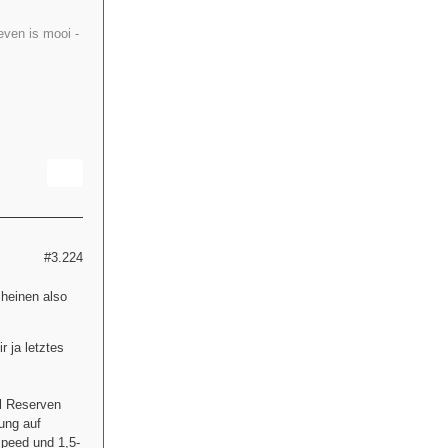
leven is mooi -
]
#3.224
cheinen also
r ja letztes
ll Reserven
ung auf
peed und 1,5-