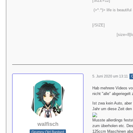
[SIZE=12]
(>^.^)> life is beautiful
[/SIZE]
[size=8]I
5. Juni 2020 um 13:11
O
Hab mehrere Videos vom
nicht "alle" abgeriegelt 
Ist zwa kein Auto, aber
Jahr um diese Zeit den 
Musste allerdings fests
walfisch
zum überholen etc. Des
125ccm Maschinen abge
Grumpy Old Bastard