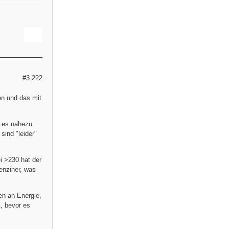
#3.222
en und das mit
r es nahezu
ind "leider"
ei >230 hat der
Benziner, was
en an Energie,
t, bevor es