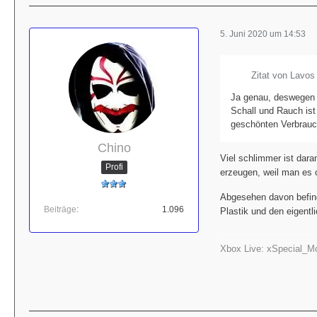
5. Juni 2020 um 14:53
Zitat von Lavos
Ja genau, deswegen 
Schall und Rauch ist
geschönten Verbrauc
Chino
Viel schlimmer ist dara
Profi
erzeugen, weil man es 
Abgesehen davon befind
Beiträge
1.096
Plastik und den eigent
Xbox Live: xSpecial_M