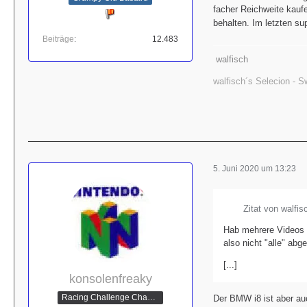
facher Reichweite kaufe
behalten. Im letzten su
Beiträge
12.483
walfisch
walfisch´s Selecion - 
5. Juni 2020 um 13:23
Zitat von walfis
Hab mehrere Videos v
also nicht "alle" abge
[...]
konsolenfreaky
Racing Challenge Champion
Der BMW i8 ist aber au