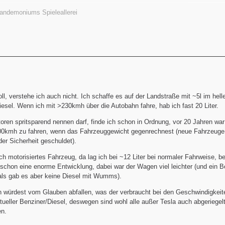
andemoniums Spieleallerei
l, verstehe ich auch nicht. Ich schaffe es auf der Landstraße mit ~5l im hell
iesel. Wenn ich mit >230kmh über die Autobahn fahre, hab ich fast 20 Liter.
ren spritsparend nennen darf, finde ich schon in Ordnung, vor 20 Jahren wa
100kmh zu fahren, wenn das Fahrzeuggewicht gegenrechnest (neue Fahrzeuge s
der Sicherheit geschuldet).
ich motorisiertes Fahrzeug, da lag ich bei ~12 Liter bei normaler Fahrweise, b
t, schon eine enorme Entwicklung, dabei war der Wagen viel leichter (und ein 
als gab es aber keine Diesel mit Wumms).
 würdest vom Glauben abfallen, was der verbraucht bei den Geschwindigkeit
aktueller Benziner/Diesel, deswegen sind wohl alle außer Tesla auch abgeriegel
en.