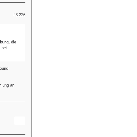
#3.226
bung, die
 bei
Sound
mlung an