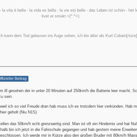
 - la vita è bella - la vida es bella - la vie est belle - das Leben ist schön - het 
livet er smukt <(^.^<)
ch kann dem Tod gelassen ins Auge sehen, ich bin älter als Kurt Cobain[/size
ffizieller Beitrag
 i8 gesehen der in unter 20 Minuten auf 250km/h die Batterie leer macht. S
zu sein.
 weil ich so viel Freude dran hab muss ich es trotzdem hier verkünden. Hab mi
hier geholt (Niu N1S)
tellen das 50km/h echt grenzwertig sind. Man ist oft ein Hindernis und hat Nu
halb bin ich jetzt in die Fahrschule gegangen und hab gestern meine Erweiter
schlossen. Ich werde mir in Kürze also den großen Bruder mit 80km/h Maxs