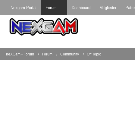
Nexgam Portal
Forum
Dashboard
Mitglieder
Patr
neXGam - Forum
Forum
Community
Off Topic