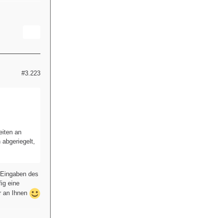
#3.223
eiten an
 abgeriegelt,
f Eingaben des
ig eine
r an Ihnen