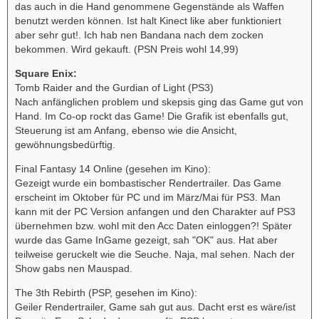
das auch in die Hand genommene Gegenstände als Waffen
benutzt werden können. Ist halt Kinect like aber funktioniert
aber sehr gut!. Ich hab nen Bandana nach dem zocken
bekommen. Wird gekauft. (PSN Preis wohl 14,99)
Square Enix:
Tomb Raider and the Gurdian of Light (PS3)
Nach anfänglichen problem und skepsis ging das Game gut von
Hand. Im Co-op rockt das Game! Die Grafik ist ebenfalls gut,
Steuerung ist am Anfang, ebenso wie die Ansicht,
gewöhnungsbedürftig.
Final Fantasy 14 Online (gesehen im Kino):
Gezeigt wurde ein bombastischer Rendertrailer. Das Game
erscheint im Oktober für PC und im März/Mai für PS3. Man
kann mit der PC Version anfangen und den Charakter auf PS3
übernehmen bzw. wohl mit den Acc Daten einloggen?! Später
wurde das Game InGame gezeigt, sah "OK" aus. Hat aber
teilweise geruckelt wie die Seuche. Naja, mal sehen. Nach der
Show gabs nen Mauspad.
The 3th Rebirth (PSP, gesehen im Kino):
Geiler Rendertrailer, Game sah gut aus. Dacht erst es wäre/ist