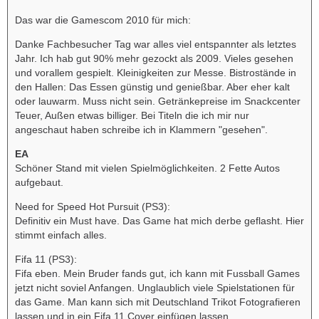
Das war die Gamescom 2010 für mich:
Danke Fachbesucher Tag war alles viel entspannter als letztes
Jahr. Ich hab gut 90% mehr gezockt als 2009. Vieles gesehen
und vorallem gespielt. Kleinigkeiten zur Messe. Bistrostände in
den Hallen: Das Essen günstig und genießbar. Aber eher kalt
oder lauwarm. Muss nicht sein. Getränkepreise im Snackcenter
Teuer, Außen etwas billiger. Bei Titeln die ich mir nur
angeschaut haben schreibe ich in Klammern "gesehen".
EA
Schöner Stand mit vielen Spielmöglichkeiten. 2 Fette Autos
aufgebaut.
Need for Speed Hot Pursuit (PS3):
Definitiv ein Must have. Das Game hat mich derbe geflasht. Hier
stimmt einfach alles.
Fifa 11 (PS3):
Fifa eben. Mein Bruder fands gut, ich kann mit Fussball Games
jetzt nicht soviel Anfangen. Unglaublich viele Spielstationen für
das Game. Man kann sich mit Deutschland Trikot Fotografieren
lassen und in ein Fifa 11 Cover einfügen lassen.