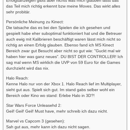
Erfolgsanzeigen gibts aber nichts was mich glauben lässt das
das Teil mich richtig erkennt bzw meine Moves. Das wirkt alles
sehr probitär.
Persönliche Meinung zu Kinect:
Die tatsache das es bei den Spielen die ich gesehen und
gespielt habe eher suboptimal funktioniert hat und die Betreuer
auch ewig mit Kalibrieren beschäftigt waren lässt mich nicht so
richtig an einen Erfolg glauben. Ebenso fand ich MS Kinect
Bereich zwar gut Besucht aber nicht so gut wie: "Guckt mal wir
haben hier was ganz neues". DU BIST DER CONTROLLER! Ich
sag mal wenn MS wirklich die UVP von 59 Euro für die Games
durchzieht wird das nix.
Halo Reach:
Kenne Halo nur von der Xbox 1. Halo Reach lief im Multiplayer,
sieht gut aus. Spielt sich gut. Im stand gabs selber wohl ein
Bereich oder Kino wo stand: Erlebe Halo in 3D?!
Star Wars Force Unleasehd 2:
Geil! Geil! Geil! Must have, mehr schreib ich dazu nicht.
Marvel vs Capcom 3 (gesehen):
Sah gut aus, mehr kann ich dazu nicht sagen.