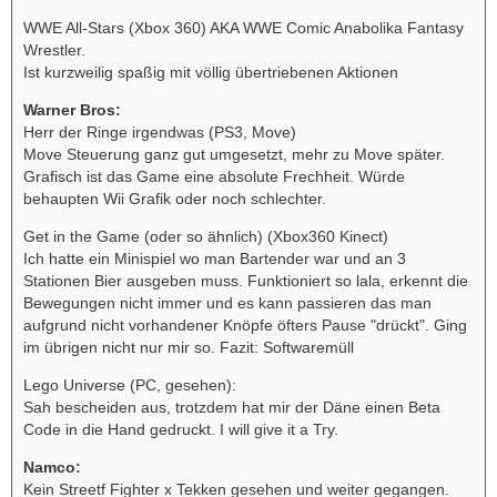
WWE All-Stars (Xbox 360) AKA WWE Comic Anabolika Fantasy
Wrestler.
Ist kurzweilig spaßig mit völlig übertriebenen Aktionen
Warner Bros:
Herr der Ringe irgendwas (PS3, Move)
Move Steuerung ganz gut umgesetzt, mehr zu Move später.
Grafisch ist das Game eine absolute Frechheit. Würde
behaupten Wii Grafik oder noch schlechter.
Get in the Game (oder so ähnlich) (Xbox360 Kinect)
Ich hatte ein Minispiel wo man Bartender war und an 3
Stationen Bier ausgeben muss. Funktioniert so lala, erkennt die
Bewegungen nicht immer und es kann passieren das man
aufgrund nicht vorhandener Knöpfe öfters Pause "drückt". Ging
im übrigen nicht nur mir so. Fazit: Softwaremüll
Lego Universe (PC, gesehen):
Sah bescheiden aus, trotzdem hat mir der Däne einen Beta
Code in die Hand gedruckt. I will give it a Try.
Namco:
Kein Streetf Fighter x Tekken gesehen und weiter gegangen.