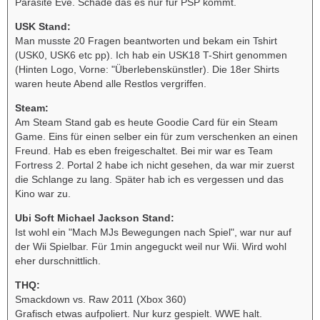
Parasite Eve. Schade das es nur für PSP kommt.
USK Stand:
Man musste 20 Fragen beantworten und bekam ein Tshirt
(USK0, USK6 etc pp). Ich hab ein USK18 T-Shirt genommen
(Hinten Logo, Vorne: "Überlebenskünstler). Die 18er Shirts
waren heute Abend alle Restlos vergriffen.
Steam:
Am Steam Stand gab es heute Goodie Card für ein Steam
Game. Eins für einen selber ein für zum verschenken an einen
Freund. Hab es eben freigeschaltet. Bei mir war es Team
Fortress 2. Portal 2 habe ich nicht gesehen, da war mir zuerst
die Schlange zu lang. Später hab ich es vergessen und das
Kino war zu.
Ubi Soft Michael Jackson Stand:
Ist wohl ein "Mach MJs Bewegungen nach Spiel", war nur auf
der Wii Spielbar. Für 1min angeguckt weil nur Wii. Wird wohl
eher durschnittlich.
THQ:
Smackdown vs. Raw 2011 (Xbox 360)
Grafisch etwas aufpoliert. Nur kurz gespielt. WWE halt.