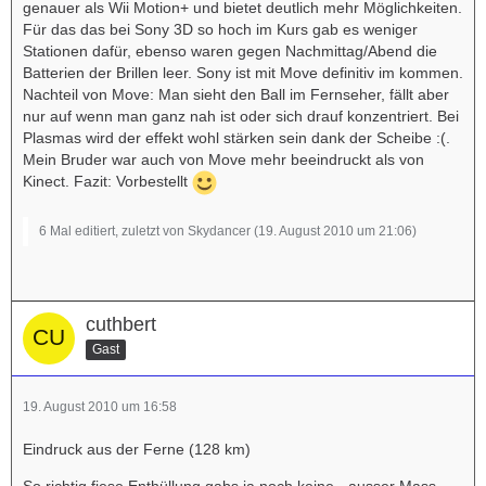
genauer als Wii Motion+ und bietet deutlich mehr Möglichkeiten.
Für das das bei Sony 3D so hoch im Kurs gab es weniger
Stationen dafür, ebenso waren gegen Nachmittag/Abend die
Batterien der Brillen leer. Sony ist mit Move definitiv im kommen.
Nachteil von Move: Man sieht den Ball im Fernseher, fällt aber
nur auf wenn man ganz nah ist oder sich drauf konzentriert. Bei
Plasmas wird der effekt wohl stärken sein dank der Scheibe :(.
Mein Bruder war auch von Move mehr beeindruckt als von
Kinect. Fazit: Vorbestellt
6 Mal editiert, zuletzt von Skydancer (
19. August 2010 um 21:06
)
cuthbert
Gast
19. August 2010 um 16:58
Eindruck aus der Ferne (128 km)
So richtig fiese Enthüllung gabs ja noch keine - ausser Mass