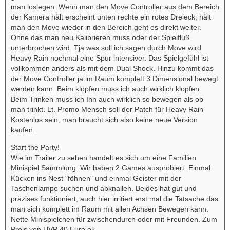
man loslegen. Wenn man den Move Controller aus dem Bereich
der Kamera hält erscheint unten rechte ein rotes Dreieck, hält
man den Move wieder in den Bereich geht es direkt weiter.
Ohne das man neu Kalibrieren muss oder der Spielfluß
unterbrochen wird. Tja was soll ich sagen durch Move wird
Heavy Rain nochmal eine Spur intensiver. Das Spielgefühl ist
vollkommen anders als mit dem Dual Shock. Hinzu kommt das
der Move Controller ja im Raum komplett 3 Dimensional bewegt
werden kann. Beim klopfen muss ich auch wirklich klopfen.
Beim Trinken muss ich Ihn auch wirklich so bewegen als ob
man trinkt. Lt. Promo Mensch soll der Patch für Heavy Rain
Kostenlos sein, man braucht sich also keine neue Version
kaufen.
Start the Party!
Wie im Trailer zu sehen handelt es sich um eine Familien
Minispiel Sammlung. Wir haben 2 Games ausprobiert. Einmal
Kücken ins Nest "föhnen" und einmal Geister mit der
Taschenlampe suchen und abknallen. Beides hat gut und
präzises funktioniert, auch hier irritiert erst mal die Tatsache das
man sich komplett im Raum mit allen Achsen Bewegen kann.
Nette Minispielchen für zwischendurch oder mit Freunden. Zum
Preis von UVP 40 Euro ok.