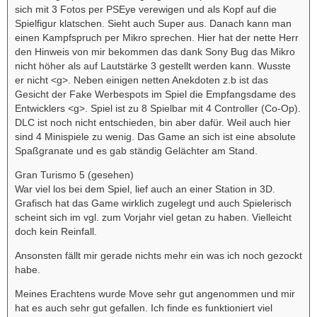
sich mit 3 Fotos per PSEye verewigen und als Kopf auf die
Spielfigur klatschen. Sieht auch Super aus. Danach kann man
einen Kampfspruch per Mikro sprechen. Hier hat der nette Herr
den Hinweis von mir bekommen das dank Sony Bug das Mikro
nicht höher als auf Lautstärke 3 gestellt werden kann. Wusste
er nicht <g>. Neben einigen netten Anekdoten z.b ist das
Gesicht der Fake Werbespots im Spiel die Empfangsdame des
Entwicklers <g>. Spiel ist zu 8 Spielbar mit 4 Controller (Co-Op).
DLC ist noch nicht entschieden, bin aber dafür. Weil auch hier
sind 4 Minispiele zu wenig. Das Game an sich ist eine absolute
Spaßgranate und es gab ständig Gelächter am Stand.
Gran Turismo 5 (gesehen)
War viel los bei dem Spiel, lief auch an einer Station in 3D.
Grafisch hat das Game wirklich zugelegt und auch Spielerisch
scheint sich im vgl. zum Vorjahr viel getan zu haben. Vielleicht
doch kein Reinfall.
Ansonsten fällt mir gerade nichts mehr ein was ich noch gezockt
habe.
Meines Erachtens wurde Move sehr gut angenommen und mir
hat es auch sehr gut gefallen. Ich finde es funktioniert viel