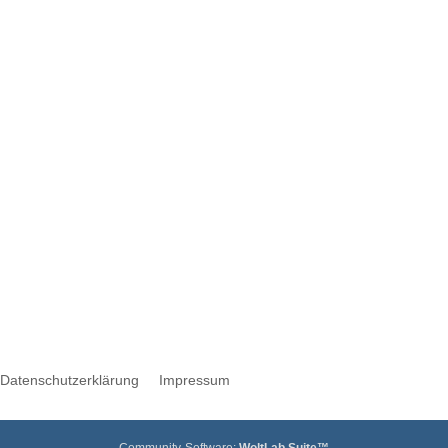
Werbung
Datenschutzerklärung
Impressum
Community-Software:
WoltLab Suite™