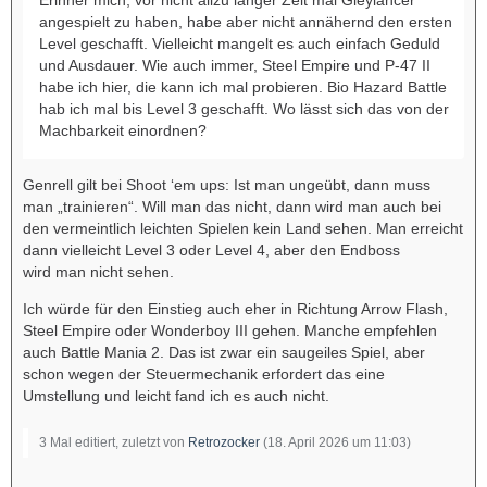
Erinner mich, vor nicht allzu langer Zeit mal Gleylancer
angespielt zu haben, habe aber nicht annähernd den ersten
Level geschafft. Vielleicht mangelt es auch einfach Geduld
und Ausdauer. Wie auch immer, Steel Empire und P-47 II
habe ich hier, die kann ich mal probieren. Bio Hazard Battle
hab ich mal bis Level 3 geschafft. Wo lässt sich das von der
Machbarkeit einordnen?
Genrell gilt bei Shoot ‘em ups: Ist man ungeübt, dann muss
man „trainieren“. Will man das nicht, dann wird man auch bei
den vermeintlich leichten Spielen kein Land sehen. Man erreicht
dann vielleicht Level 3 oder Level 4, aber den Endboss
wird man nicht sehen.
Ich würde für den Einstieg auch eher in Richtung Arrow Flash,
Steel Empire oder Wonderboy III gehen. Manche empfehlen
auch Battle Mania 2. Das ist zwar ein saugeiles Spiel, aber
schon wegen der Steuermechanik erfordert das eine
Umstellung und leicht fand ich es auch nicht.
3 Mal editiert, zuletzt von
Retrozocker
(
18. April 2026 um 11:03
)